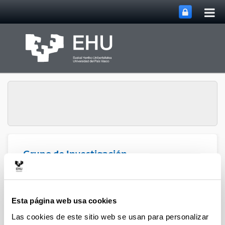
Abri
Saltar al contenido principal
me
prin
Grupo de Investigación
Abrir/cerrar m
Menú
Atmosférica
Esta página web usa cookies
Artículos (2020)
Las cookies de este sitio web se usan para personalizar