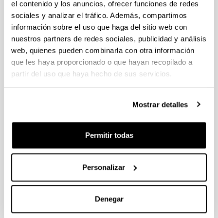
el contenido y los anuncios, ofrecer funciones de redes
sociales y analizar el tráfico. Además, compartimos
Long-term measurement of
información sobre el uso que haga del sitio web con
biogenic volatile organic
nuestros partners de redes sociales, publicidad y análisis
compounds in a ruralbackground
web, quienes pueden combinarla con otra información
area: Contribution to ozone
que les haya proporcionado o que hayan recopilado a
formation
partir del uso que haya hecho de sus servicios.
Autoría:
Gómez, M.C.; Durana, N.; García, J.A.; de Blas, M.;
Mostrar detalles
Sáez de Cámara, E.; García-Ruiz, E.; Gangoiti, G.;
Torre-Pascual, E.; Iza, J.
Año:
Permitir todas
2020
Revista:
Personalizar
Atmospheric Environment
Volumen:
224, 117315
Denegar
DOI
:
10.1016/j.atmosenv.2020.117315