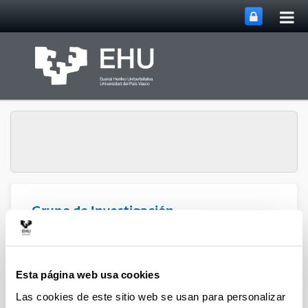
Abri
Saltar al contenido principal
me
prin
Grupo de Investigación
Abrir/cerrar m
Menú
Atmosférica
Esta página web usa cookies
Artículos (2020)
Las cookies de este sitio web se usan para personalizar