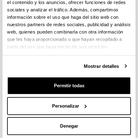
el contenido y los anuncios, ofrecer funciones de redes
sociales y analizar el tráfico. Además, compartimos
Long-term measurement of
información sobre el uso que haga del sitio web con
biogenic volatile organic
nuestros partners de redes sociales, publicidad y análisis
compounds in a ruralbackground
web, quienes pueden combinarla con otra información
area: Contribution to ozone
que les haya proporcionado o que hayan recopilado a
formation
partir del uso que haya hecho de sus servicios.
Autoría:
Gómez, M.C.; Durana, N.; García, J.A.; de Blas, M.;
Mostrar detalles
Sáez de Cámara, E.; García-Ruiz, E.; Gangoiti, G.;
Torre-Pascual, E.; Iza, J.
Año:
Permitir todas
2020
Revista:
Personalizar
Atmospheric Environment
Volumen:
224, 117315
Denegar
DOI
:
10.1016/j.atmosenv.2020.117315