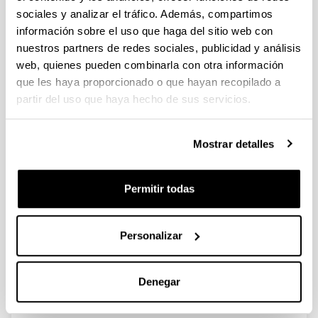
sociales y analizar el tráfico. Además, compartimos
información sobre el uso que haga del sitio web con
Simultaneous Episodes of Heavy
nuestros partners de redes sociales, publicidad y análisis
Rainfall in Morocco and Southern
web, quienes pueden combinarla con otra información
Alps: 1.Mesoscale Simulations and
que les haya proporcionado o que hayan recopilado a
Episode Climatology (1979-2016)
partir del uso que haya hecho de sus servicios.
Autoría:
Gangoiti, G.; Sáez de Cámara, E.; Alonso, L.; Iza, J.;
García, J.A.; Valdenebro, V.; Gómez Navazo, M.C.;
Mostrar detalles
Navazo, M.; García, E.
Año:
Permitir todas
2020
Revista:
Journal of Geophysical Research-Atmospheres
Personalizar
Volumen:
125, e2019JD030432
Denegar
DOI
:
10.1029/2019JD030432