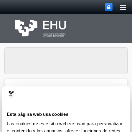
Abri
Saltar al contenido principal
me
prin
Grupo de Investigación
Abrir/cerrar m
Menú
Atmosférica
Esta página web usa cookies
Artículos (2020)
Las cookies de este sitio web se usan para personalizar
el contenido y los anuncios, ofrecer funciones de redes