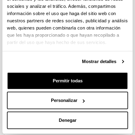
sociales y analizar el tráfico. Además, compartimos
información sobre el uso que haga del sitio web con
A Holistic Approach to Integrate
nuestros partners de redes sociales, publicidad y análisis
and Evaluate Sustainable
web, quienes pueden combinarla con otra información
Development inHigher Education.
que les haya proporcionado o que hayan recopilado a
The Case Study of the University of
partir del uso que haya hecho de sus servicios.
the Basque Country
Autoría:
Sáez de Cámara, E.; Fernández, I.; Castillo-Eguskitza,
Mostrar detalles
N.
Año:
Permitir todas
2021
Revista:
Sustainability
Personalizar
Volumen:
13(1), 392
Denegar
DOI
:
10.3390/su13010392