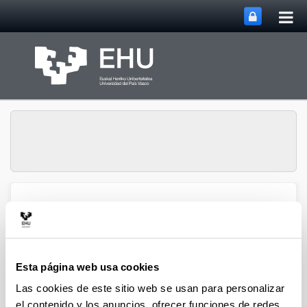
Abri
Saltar al contenido principal
me
prin
Grupo de Investigación
Abrir/cerrar m
Menú
Atmosférica
Esta página web usa cookies
Artículos (2021)
Las cookies de este sitio web se usan para personalizar
el contenido y los anuncios, ofrecer funciones de redes