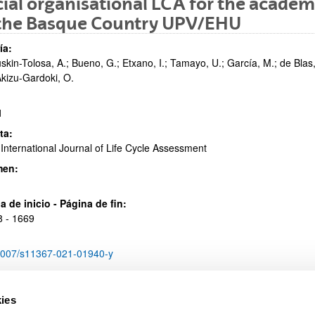
ial organisational LCA for the academi
 the Basque Country UPV/EHU
ía:
skin-Tolosa, A.; Bueno, G.; Etxano, I.; Tamayo, U.; García, M.; de Blas,
Akizu-Gardoki, O.
ar subpáginas
1
ta:
International Journal of Life Cycle Assessment
men:
ar subpáginas
a de inicio - Página de fin:
 - 1669
1007/s11367-021-01940-y
ies