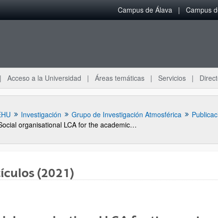
Campus de Álava
Campus de
Acceso a la Universidad
Áreas temáticas
Servicios
Direct
EHU
Investigación
Grupo de Investigación Atmosférica
Publicac
Social organisational LCA for the academic activity of the University of the Basque Country UPV/EHU
ículos (2021)
ar subpáginas