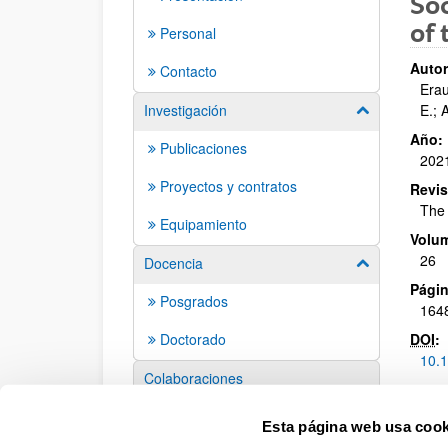
Soc
of
Personal
Autor
Contacto
Erau
Investigación
E.; 
Mostrar/ocult
Año:
Publicaciones
202
Proyectos y contratos
Revis
The 
Equipamiento
Volu
26
Docencia
Mostrar/ocult
Págin
Posgrados
1648
Doctorado
DOI
:
10.
Colaboraciones
Eventos
Esta página web usa cook