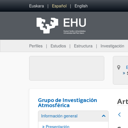
Saltar al contenido principal
Euskara
Español
English
Perfiles
Estudios
Estructura
Investigación
Grupo de Investigación
Art
Atmosférica
Información general
Mostrar/ocult
Presentación