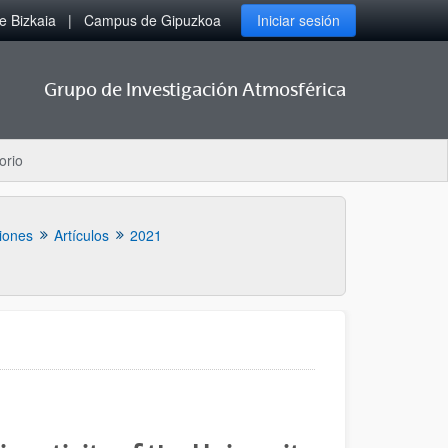
 Bizkaia
Campus de Gipuzkoa
Iniciar sesión
Grupo de Investigación Atmosférica
orio
iones
Artículos
2021