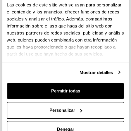
Las cookies de este sitio web se usan para personalizar
el contenido y los anuncios, ofrecer funciones de redes
Understanding the local and
sociales y analizar el tráfico. Además, compartimos
remote source contributions to
información sobre el uso que haga del sitio web con
ambient O3 during a pollution
nuestros partners de redes sociales, publicidad y análisis
episode using a combination of
web, quienes pueden combinarla con otra información
experimental approaches in the
que les haya proporcionado o que hayan recopilado a
Guadalquivir valley, southern Spain
partir del uso que haya hecho de sus servicios.
Autoría:
In't Veld, M.; Carnerero, C.; Massagué, J.; Alastuey,
Mostrar detalles
A.; de la Rosa, J.D.; Sánchez de la Campa, A.M.;
Escudero, M.; Mantilla, E.; Gangoiti, G.; Pérez García-
Pando, C.; Olid, M.; Moreta, J.R.; Hernández, J.L.;
Permitir todas
Santamaría, J.; Millán, M.; Querol, X.
Año:
2021
Personalizar
Revista:
Science of the Total Environment
Volumen:
Denegar