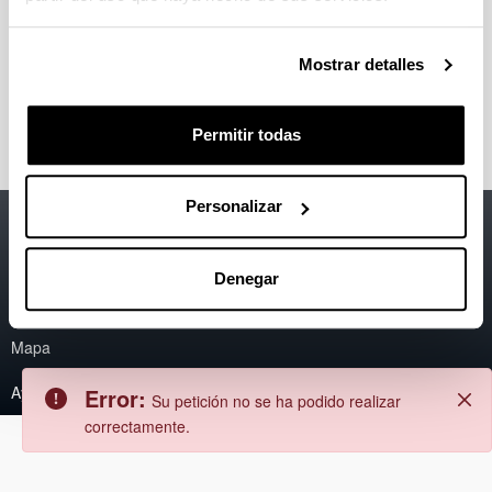
Error
Atrás
Error:
No se ha podido encontrar el
Cerrar
Mostrar detalles
contenido.
Permitir todas
Personalizar
Accesibilidad
EHU
Información legal
Denegar
Contacto
Mapa
Ayuda
Error:
Su petición no se ha podido realizar
correctamente.