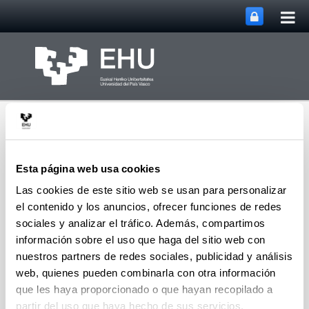
Abri
Saltar al contenido principal
me
prin
Esta página web usa cookies
Las cookies de este sitio web se usan para personalizar
el contenido y los anuncios, ofrecer funciones de redes
Grupo de Investigación
Abrir/cerrar m
Menú
Atmosférica
sociales y analizar el tráfico. Además, compartimos
información sobre el uso que haga del sitio web con
nuestros partners de redes sociales, publicidad y análisis
web, quienes pueden combinarla con otra información
Artículos (2022)
que les haya proporcionado o que hayan recopilado a
partir del uso que haya hecho de sus servicios.