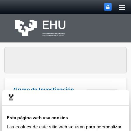
Abri
Saltar al contenido principal
me
prin
Grupo de Investigación
Abrir/cerrar m
Menú
Atmosférica
Artículos anteriores
Esta página web usa cookies
Las cookies de este sitio web se usan para personalizar