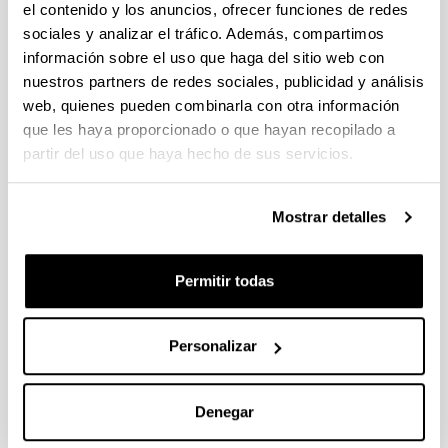
el contenido y los anuncios, ofrecer funciones de redes
sociales y analizar el tráfico. Además, compartimos
High temporal resolution
información sobre el uso que haga del sitio web con
measurements of ozone precursors
nuestros partners de redes sociales, publicidad y análisis
in a ruralbackground station. A
web, quienes pueden combinarla con otra información
two-year study
que les haya proporcionado o que hayan recopilado a
partir del uso que haya hecho de sus servicios.
Autoría:
Navazo, M.; Durana, N.; Alonso, L.; Gómez, M.C.;
García, J.A.; Ilardia, J.L.; Gangoiti, G.; Iza, J.
Mostrar detalles
Año:
2008
Revista:
Permitir todas
Environmental Monitoring and Assessment
Volumen:
Personalizar
136
Página de inicio - Página de fin:
53 - 68
Denegar
DOI
: