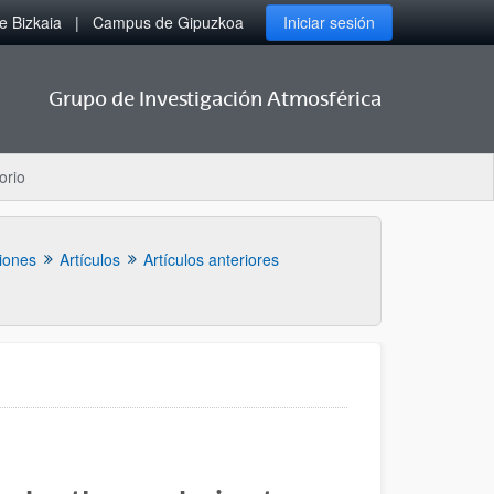
 Bizkaia
Campus de Gipuzkoa
Iniciar sesión
Grupo de Investigación Atmosférica
orio
iones
Artículos
Artículos anteriores