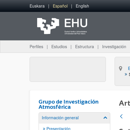
Saltar al contenido principal
Euskara
Español
English
Perfiles
Estudios
Estructura
Investigación
Grupo de Investigación
Art
Atmosférica
Información general
Mostrar/ocult
Presentación