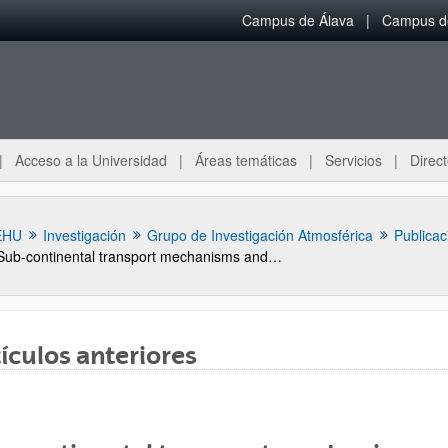
Campus de Álava
Campus de
Acceso a la Universidad
Áreas temáticas
Servicios
Direct
EHU
Investigación
Grupo de Investigación Atmosférica
Publicac
Sub-continental transport mechanisms and pathways during two ozone episodes in northern Spain
ículos anteriores
ar subpáginas