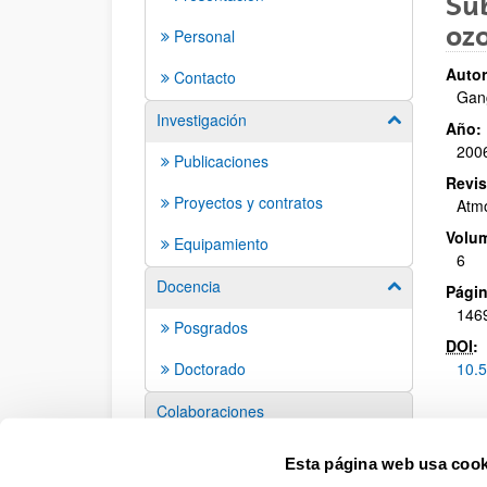
Su
ozo
Personal
Autor
Contacto
Gang
Investigación
Mostrar/ocult
Año:
200
Publicaciones
Revis
Proyectos y contratos
Atmo
Volu
Equipamiento
6
Docencia
Mostrar/ocult
Págin
1469
Posgrados
DOI
:
Doctorado
10.
Colaboraciones
Eventos
Esta página web usa cook