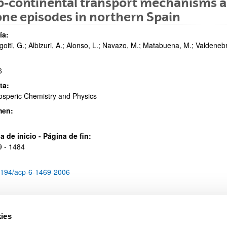
b-continental transport mechanisms 
ne episodes in northern Spain
ía:
oiti, G.; Albizuri, A.; Alonso, L.; Navazo, M.; Matabuena, M.; Valdenebr
ar subpáginas
6
ta:
speric Chemistry and Physics
men:
ar subpáginas
a de inicio - Página de fin:
 - 1484
5194/acp-6-1469-2006
ies