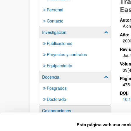
Tra
Eas
Personal
Autor
Contacto
Alon
Investigación
Mostrar/ocult
Año:
200
Publicaciones
Revis
Proyectos y contratos
Jour
Volu
Equipamiento
39(4
Docencia
Mostrar/ocult
Págin
475 
Posgrados
DOI
:
Doctorado
10.
Colaboraciones
Eventos
Esta página web usa cook