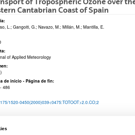
nsport of Tropospheric Ozone over the
tern Cantabrian Coast of Spain
ía:
so, L.; Gangoiti, G.; Navazo, M.; Millán, M.; Mantilla, E.
ar subpáginas
0
ta:
nal of Applied Meteorology
men:
)
ar subpáginas
a de inicio - Página de fin:
- 486
1175/1520-0450(2000)039<0475:TOTOOT>2.0.CO;2
ies