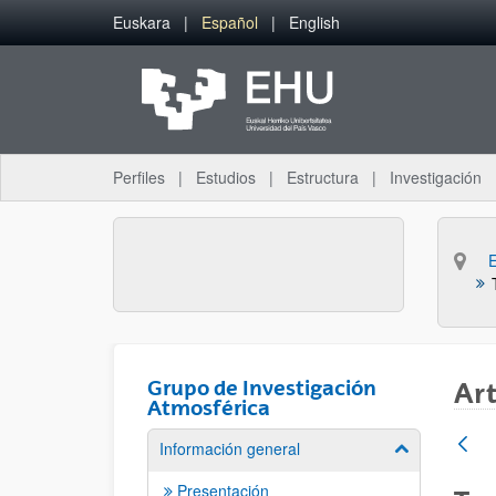
Saltar al contenido principal
Euskara
Español
English
Perfiles
Estudios
Estructura
Investigación
Grupo de Investigación
Art
Atmosférica
Información general
Mostrar/ocult
Presentación