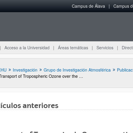
Campus de Álava
Campus de
Acceso a la Universidad
Áreas temáticas
Servicios
Direct
EHU
Investigación
Grupo de Investigación Atmosférica
Publicac
Transport of Tropospheric Ozone over the Bay of Biscay and the Eastern Cantabrian Coast of Spain
ículos anteriores
ar subpáginas