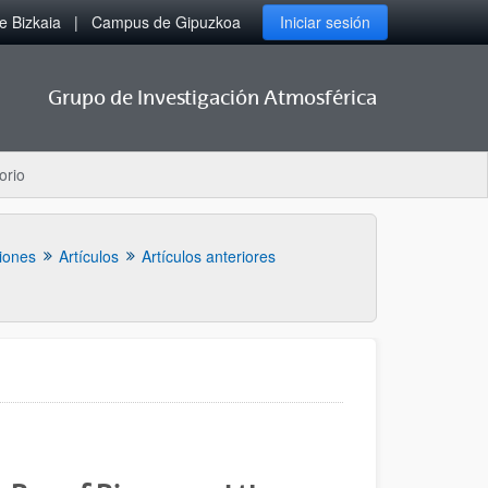
 Bizkaia
Campus de Gipuzkoa
Iniciar sesión
Grupo de Investigación Atmosférica
orio
iones
Artículos
Artículos anteriores