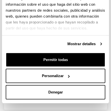
información sobre el uso que haga del sitio web con
nuestros partners de redes sociales, publicidad y análisis
Integración de los Objetivos de
web, quienes pueden combinarla con otra información
Desarrollo Sostenible en la
que les haya proporcionado o que hayan recopilado a
formación en sostenibilidad de las
partir del uso que haya hecho de sus servicios.
titulaciones universitarias
españolas
Mostrar detalles
Personal investigador:
Jordi Segalas Corral, Fermín Sánchez Carracedo
Periodo:
Permitir todas
desde 2019 hasta 2022
Entidad financiadora:
Ministerio de Ciencia, Innovación y Universidades
Personalizar
Descripción:
Convocatoria: Proyectos I+D+i ‘Retos de Investigación’
Denegar
(2018)