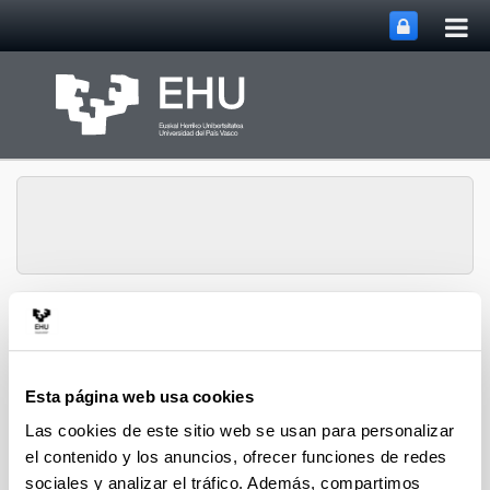
Abri
Saltar al contenido principal
me
prin
Grupo de Investigación
Abrir/cerrar m
Menú
Atmosférica
Esta página web usa cookies
Las cookies de este sitio web se usan para personalizar
Proyectos
el contenido y los anuncios, ofrecer funciones de redes
sociales y analizar el tráfico. Además, compartimos