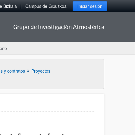
 Bizkaia
Campus de Gipuzkoa
Iniciar sesión
Grupo de Investigación Atmosférica
orio
s y contratos
Proyectos