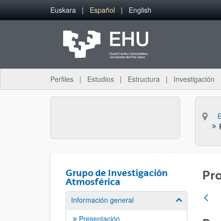
Saltar al contenido principal
Euskara
Español
English
Perfiles
Estudios
Estructura
Investigación
Grupo de Investigación
Pr
Atmosférica
Información general
Mostrar/ocult
Presentación