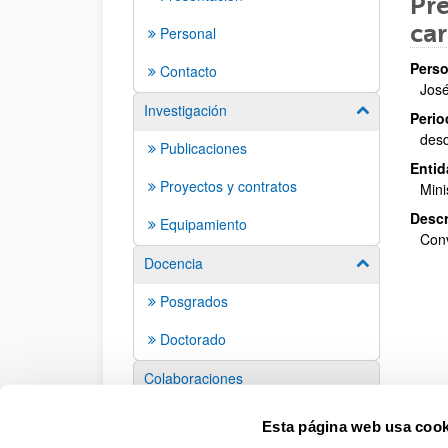
Pre
car
Personal
Perso
Contacto
José
Investigación
Mostrar/ocult
Perio
des
Publicaciones
Entid
Proyectos y contratos
Mini
Descr
Equipamiento
Conv
Docencia
Mostrar/ocult
Posgrados
Doctorado
Colaboraciones
Eventos
Esta página web usa cook