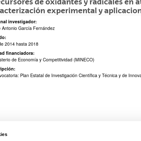
cursores de oxidantes y radicales en 
acterización experimental y aplicaci
nal investigador:
 Antonio García Fernández
ar subpáginas
do:
de 2014 hasta 2018
ad financiadora:
sterio de Economía y Competitividad (MINECO)
ipción:
ocatoria: Plan Estatal de Investigación Científica y Técnica y de Inn
ar subpáginas
ies