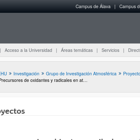
Campus de Álava
Campus de
Acceso a la Universidad
Áreas temáticas
Servicios
Direct
EHU
Investigación
Grupo de Investigación Atmosférica
Proyecto
Precursores de oxidantes y radicales en atmósferas de fondo: caracterización experimental y aplicaciones (PRORAT)
oyectos
ar subpáginas