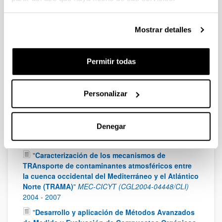
Ministerio de Ciencia e Innovación (CTM2010-20607)
2011
-
2013
"
VERtical Distribution of Radicals In the Lower
Mostrar detalles
Layers of the Troposphere (VERDRILLT)
"
European
Facility for Airborne Research (EUFAR)
2010
-
2011
Permitir todas
"
Programa Consolíder – Ingenio 2010.
Multidisciplinary Research Consortium on Gradual
and Abrupt Climate Changes, and their Impacts on
the Environment (GRACCIE)
"
Ministerio de Educación
Personalizar
y Ciencia (CSD2007-00067)
2007
-
2012
"
Climate change and impact research: The
Denegar
Mediterranean Environment (CIRCE)
"
Research
Directorate General, European Comision
2007
-
2011
"
Caracterización de los mecanismos de
TRAnsporte de contaminantes atmosféricos entre
la cuenca occidental del Mediterráneo y el Atlántico
Norte (TRAMA)
"
MEC-CICYT (CGL2004-04448/CLI)
2004
-
2007
"
Desarrollo y aplicación de Métodos Avanzados