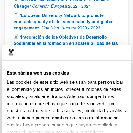
Change
"
Comisión Europea
2022
-
2024
"
European University Network to promote
equitable quality of life, sustainability and global
engagement
"
Comisión Europea
2020
-
2023
"
Integración de los Objetivos de Desarrollo
Sostenible en la formación en sostenibilidad de las
titulaciones universitarias españolas
"
Ministerio de
Ciencia, Innovación y Universidades
2019
-
2022
"
Proyecto Klimatek: OASIS (olas de calor e
impactos sobre la salud humana)
"
IHOBE
2017
-
Esta página web usa cookies
2018
Las cookies de este sitio web se usan para personalizar
"
Precursores de oxidantes y radicales en
el contenido y los anuncios, ofrecer funciones de redes
atmósferas de fondo: caracterización experimental
sociales y analizar el tráfico. Además, compartimos
y aplicaciones (PRORAT)
"
Ministerio de Economía y
información sobre el uso que haga del sitio web con
Competitividad (MINECO)
2014
-
2018
nuestros partners de redes sociales, publicidad y análisis
"
Desarrollo y aplicación de procedimientos de
web, quienes pueden combinarla con otra información
medida semicontinua de hidrocarburos aromáticos
que les haya proporcionado o que hayan recopilado a
policíclicos en aire ambiente PROMESHAP
"
partir del uso que haya hecho de sus servicios.