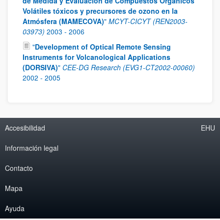
de Medida y Evaluación de Compuestos Orgánicos
Volátiles tóxicos y precursores de ozono en la
Atmósfera (MAMECOVA)
"
MCYT-CICYT (REN2003-
03973)
2003
-
2006
"
Development of Optical Remote Sensing
Instruments for Volcanological Applications
(DORSIVA)
"
CEE-DG Research (EVG1-CT2002-00060)
2002
-
2005
Accesibilidad
EHU
Información legal
Contacto
Mapa
Ayuda