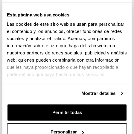
Esta página web usa cookies
Las cookies de este sitio web se usan para personalizar
el contenido y los anuncios, ofrecer funciones de redes
sociales y analizar el tráfico. Además, compartimos
información sobre el uso que haga del sitio web con
nuestros partners de redes sociales, publicidad y análisis
web, quienes pueden combinarla con otra información
que les haya proporcionado o que hayan recopilado a
partir del uso que haya hecho de sus servicios.
4 razones para elegir este grado
Mostrar detalles
Serás capaz de desempeñar funciones de
dirección, gestión y administración en
Permitir todas
empresas y en instituciones públicas y privadas
Tendrás hasta 6 itinerarios para poder
especializarte en el ámbito que más te interese
Personalizar