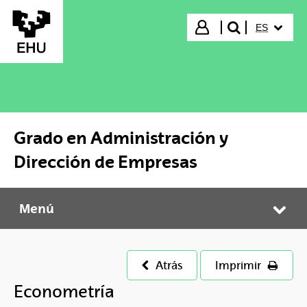
Saltar al contenido principal
IDIOMA S
Iniciar sesión
ES
buscar"
Grado en Administración y
Dirección de Empresas
Menú
Grado en Administración y Dirección de Empresas
Abr
Atrás
Imprimir
Econometría