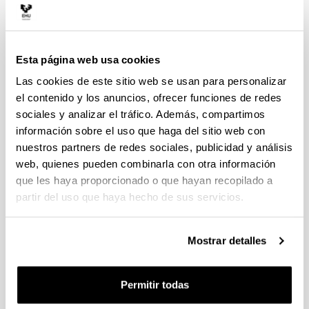
Euskera
Inglés
Esta página web usa cookies
CÓDIGO
Las cookies de este sitio web se usan para personalizar
25846
el contenido y los anuncios, ofrecer funciones de redes
sociales y analizar el tráfico. Además, compartimos
información sobre el uso que haga del sitio web con
nuestros partners de redes sociales, publicidad y análisis
Alternar navegación
Docencia
web, quienes pueden combinarla con otra información
que les haya proporcionado o que hayan recopilado a
partir del uso que haya hecho de sus servicios.
Distribución de horas por tipo de enseñanza
Tipo de docencia
Horas de docencia presencial
Mostrar detalles
Magistral
42
Permitir todas
Seminario
6