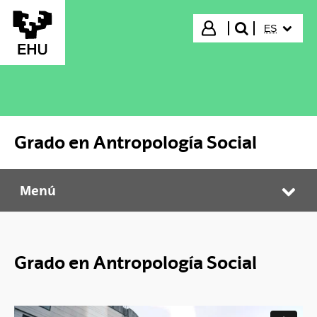
Saltar al contenido principal
IDIOMA S
Iniciar sesión
ES
buscar"
Grado en Antropología Social
Menú
Grado en Antropología Social
Abr
Grado en Antropología Social