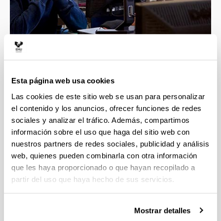
4 razones para elegir este grado
Esta página web usa cookies
Las cookies de este sitio web se usan para personalizar
Estudiarás las diferentes dimensiones del ser
el contenido y los anuncios, ofrecer funciones de redes
humano, así valorarás la diversidad cultural y
sociales y analizar el tráfico. Además, compartimos
comprenderás mejor la sociedad.
información sobre el uso que haga del sitio web con
Investigando los fenómenos sociales y
nuestros partners de redes sociales, publicidad y análisis
culturales podrás colaborar en la evolución del
web, quienes pueden combinarla con otra información
entorno y en la solución de problemas sociales
que les haya proporcionado o que hayan recopilado a
diversos.
partir del uso que haya hecho de sus servicios.
Prácticas en empresas e instituciones, te
prepararás para tu incorporación al mundo
laboral.
Mostrar detalles
Opción de estudiar parte del grado en