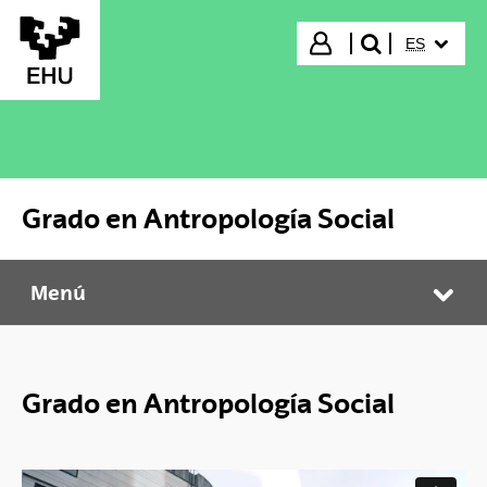
Saltar al contenido principal
IDIOMA S
Iniciar sesión
ES
buscar"
Grado en Antropología Social
Menú
Grado en Antropología Social
Abr
Grado en Antropología Social