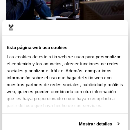
4 razones para elegir este grado
Esta página web usa cookies
Las cookies de este sitio web se usan para personalizar
Estudiarás las diferentes dimensiones del ser
el contenido y los anuncios, ofrecer funciones de redes
humano, así valorarás la diversidad cultural y
sociales y analizar el tráfico. Además, compartimos
comprenderás mejor la sociedad.
información sobre el uso que haga del sitio web con
Investigando los fenómenos sociales y
nuestros partners de redes sociales, publicidad y análisis
culturales podrás colaborar en la evolución del
web, quienes pueden combinarla con otra información
entorno y en la solución de problemas sociales
que les haya proporcionado o que hayan recopilado a
diversos.
partir del uso que haya hecho de sus servicios.
Prácticas en empresas e instituciones, te
prepararás para tu incorporación al mundo
laboral.
Mostrar detalles
Opción de estudiar parte del grado en