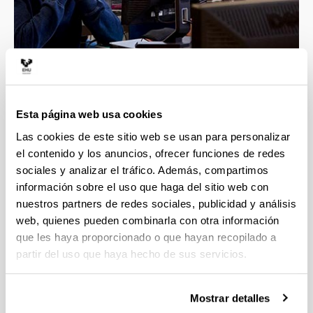
4 razones para elegir este grado
Esta página web usa cookies
Las cookies de este sitio web se usan para personalizar
Estudiarás las diferentes dimensiones del ser
el contenido y los anuncios, ofrecer funciones de redes
humano, así valorarás la diversidad cultural y
sociales y analizar el tráfico. Además, compartimos
comprenderás mejor la sociedad.
información sobre el uso que haga del sitio web con
Investigando los fenómenos sociales y
nuestros partners de redes sociales, publicidad y análisis
culturales podrás colaborar en la evolución del
web, quienes pueden combinarla con otra información
entorno y en la solución de problemas sociales
que les haya proporcionado o que hayan recopilado a
diversos.
partir del uso que haya hecho de sus servicios.
Prácticas en empresas e instituciones, te
prepararás para tu incorporación al mundo
laboral.
Mostrar detalles
Opción de estudiar parte del grado en