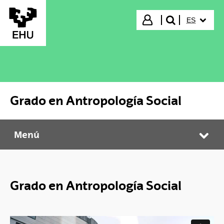
Saltar al contenido principal
IDIOMA S
Iniciar sesión
ES
buscar"
Grado en Antropología Social
Menú
Grado en Antropología Social
Abr
Grado en Antropología Social