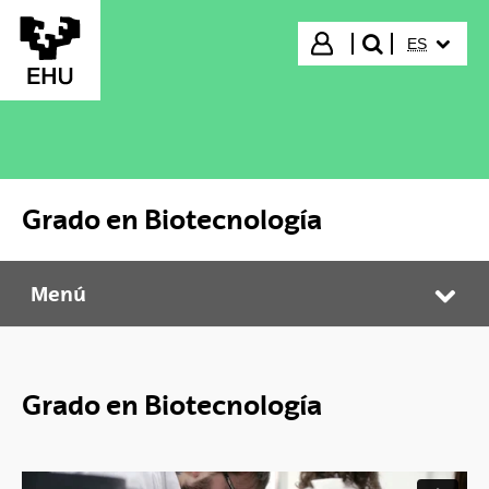
Saltar al contenido principal
IDIOMA S
Iniciar sesión
ES
buscar"
Grado en Biotecnología
Menú
Grado en Biotecnología
Abr
Grado en Biotecnología