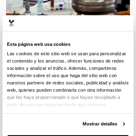
4 razones para elegir este grado
Esta página web usa cookies
Las cookies de este sitio web se usan para personalizar
Profesorado con gran calidad docente e
el contenido y los anuncios, ofrecer funciones de redes
investigadora, esto asegura la mejor formación
sociales y analizar el tráfico. Además, compartimos
en las áreas implicadas en el grado.
información sobre el uso que haga del sitio web con
Contacto directo con un ambiente científico que
nuestros partners de redes sociales, publicidad y análisis
incluye grupos y líneas de investigación
web, quienes pueden combinarla con otra información
punteras.
que les haya proporcionado o que hayan recopilado a
Transversalidad que proporciona esta
partir del uso que haya hecho de sus servicios.
Facultad, con titulaciones científicas muy
diversas.
La formación obtenida te proporcionará una
Mostrar detalles
alta cualificación para las tareas demandadas
en el ámbito empresarial e investigador.