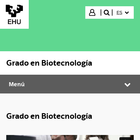
Saltar al contenido principal
IDIOMA S
Iniciar sesión
ES
buscar"
Grado en Biotecnología
Menú
Grado en Biotecnología
Abr
Grado en Biotecnología