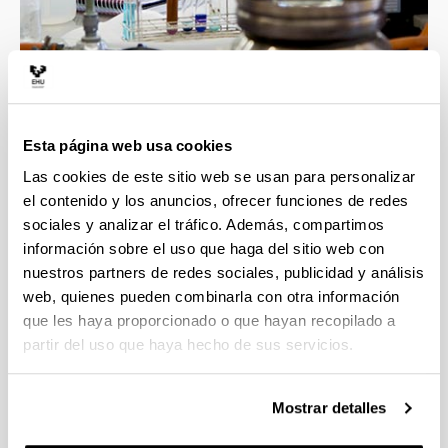
4 razones para elegir este grado
Esta página web usa cookies
Las cookies de este sitio web se usan para personalizar
Profesorado con gran calidad docente e
el contenido y los anuncios, ofrecer funciones de redes
investigadora, esto asegura la mejor formación
sociales y analizar el tráfico. Además, compartimos
en las áreas implicadas en el grado.
información sobre el uso que haga del sitio web con
Contacto directo con un ambiente científico que
nuestros partners de redes sociales, publicidad y análisis
incluye grupos y líneas de investigación
web, quienes pueden combinarla con otra información
punteras.
que les haya proporcionado o que hayan recopilado a
Transversalidad que proporciona esta
partir del uso que haya hecho de sus servicios.
Facultad, con titulaciones científicas muy
diversas.
La formación obtenida te proporcionará una
Mostrar detalles
alta cualificación para las tareas demandadas
en el ámbito empresarial e investigador.