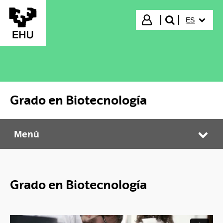
Saltar al contenido principal
IDIOMA S
Iniciar sesión
ES
buscar"
Grado en Biotecnología
Menú
Grado en Biotecnología
Abr
Grado en Biotecnología