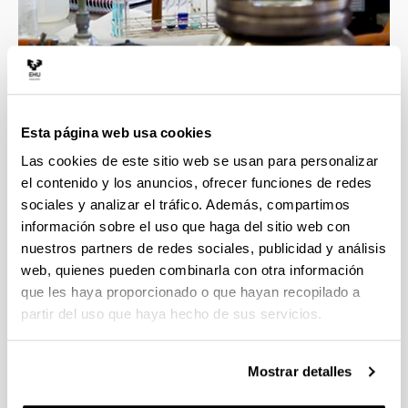
4 razones para elegir este grado
Esta página web usa cookies
Las cookies de este sitio web se usan para personalizar
Profesorado con gran calidad docente e
el contenido y los anuncios, ofrecer funciones de redes
investigadora, esto asegura la mejor formación
sociales y analizar el tráfico. Además, compartimos
en las áreas implicadas en el grado.
información sobre el uso que haga del sitio web con
Contacto directo con un ambiente científico que
nuestros partners de redes sociales, publicidad y análisis
incluye grupos y líneas de investigación
web, quienes pueden combinarla con otra información
punteras.
que les haya proporcionado o que hayan recopilado a
Transversalidad que proporciona esta
partir del uso que haya hecho de sus servicios.
Facultad, con titulaciones científicas muy
diversas.
La formación obtenida te proporcionará una
Mostrar detalles
alta cualificación para las tareas demandadas
en el ámbito empresarial e investigador.