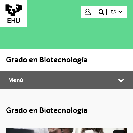
Saltar al contenido principal
IDIOMA S
Iniciar sesión
ES
buscar"
Grado en Biotecnología
Menú
Grado en Biotecnología
Abr
Grado en Biotecnología