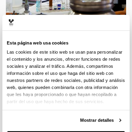
4 razones para elegir este grado
Esta página web usa cookies
Las cookies de este sitio web se usan para personalizar
Profesorado con gran calidad docente e
el contenido y los anuncios, ofrecer funciones de redes
investigadora, esto asegura la mejor formación
sociales y analizar el tráfico. Además, compartimos
en las áreas implicadas en el grado.
información sobre el uso que haga del sitio web con
Contacto directo con un ambiente científico que
nuestros partners de redes sociales, publicidad y análisis
incluye grupos y líneas de investigación
web, quienes pueden combinarla con otra información
punteras.
que les haya proporcionado o que hayan recopilado a
Transversalidad que proporciona esta
partir del uso que haya hecho de sus servicios.
Facultad, con titulaciones científicas muy
diversas.
La formación obtenida te proporcionará una
Mostrar detalles
alta cualificación para las tareas demandadas
en el ámbito empresarial e investigador.