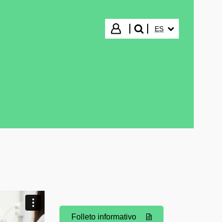
IDIOMA SELECCIO
Iniciar sesión
ES
buscar"
Folleto informativo
(Abre una nueva ventana)