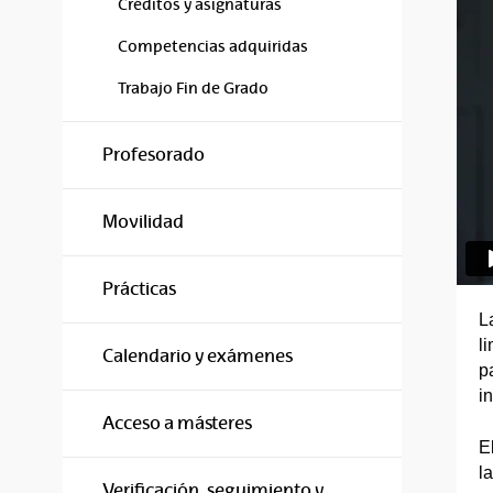
Créditos y asignaturas
Competencias adquiridas
Trabajo Fin de Grado
Profesorado
Movilidad
Prácticas
L
l
Calendario y exámenes
p
in
Acceso a másteres
E
l
Verificación, seguimiento y