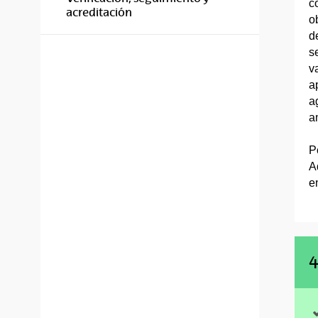
c
acreditación
o
d
s
v
a
a
a
P
A
e
4