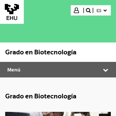
Saltar al contenido principal
IDIOMA S
Iniciar sesión
ES
buscar"
Grado en Biotecnología
Menú
Grado en Biotecnología
Abr
Grado en Biotecnología