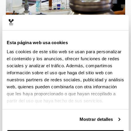
4 razones para elegir este grado
Esta página web usa cookies
Las cookies de este sitio web se usan para personalizar
Profesorado con gran calidad docente e
el contenido y los anuncios, ofrecer funciones de redes
investigadora, esto asegura la mejor formación
sociales y analizar el tráfico. Además, compartimos
en las áreas implicadas en el grado.
información sobre el uso que haga del sitio web con
Contacto directo con un ambiente científico que
nuestros partners de redes sociales, publicidad y análisis
incluye grupos y líneas de investigación
web, quienes pueden combinarla con otra información
punteras.
que les haya proporcionado o que hayan recopilado a
Transversalidad que proporciona esta
partir del uso que haya hecho de sus servicios.
Facultad, con titulaciones científicas muy
diversas.
La formación obtenida te proporcionará una
Mostrar detalles
alta cualificación para las tareas demandadas
en el ámbito empresarial e investigador.