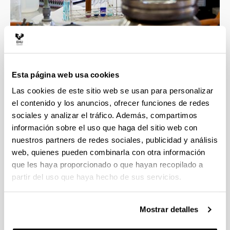
4 razones para elegir este grado
Esta página web usa cookies
Las cookies de este sitio web se usan para personalizar
Profesorado con gran calidad docente e
el contenido y los anuncios, ofrecer funciones de redes
investigadora, esto asegura la mejor formación
sociales y analizar el tráfico. Además, compartimos
en las áreas implicadas en el grado.
información sobre el uso que haga del sitio web con
Contacto directo con un ambiente científico que
nuestros partners de redes sociales, publicidad y análisis
incluye grupos y líneas de investigación
web, quienes pueden combinarla con otra información
punteras.
que les haya proporcionado o que hayan recopilado a
Transversalidad que proporciona esta
partir del uso que haya hecho de sus servicios.
Facultad, con titulaciones científicas muy
diversas.
La formación obtenida te proporcionará una
Mostrar detalles
alta cualificación para las tareas demandadas
en el ámbito empresarial e investigador.