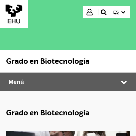
Saltar al contenido principal
IDIOMA S
Iniciar sesión
ES
buscar"
Grado en Biotecnología
Menú
Grado en Biotecnología
Abr
Grado en Biotecnología