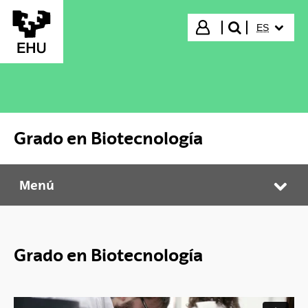
Saltar al contenido principal
IDIOMA S
Iniciar sesión
ES
buscar"
Grado en Biotecnología
Menú
Grado en Biotecnología
Abr
Grado en Biotecnología