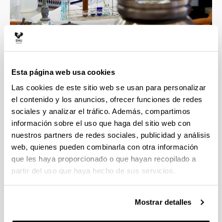
4 razones para elegir este grado
Esta página web usa cookies
Las cookies de este sitio web se usan para personalizar
Profesorado con gran calidad docente e
el contenido y los anuncios, ofrecer funciones de redes
investigadora, esto asegura la mejor formación
sociales y analizar el tráfico. Además, compartimos
en las áreas implicadas en el grado.
información sobre el uso que haga del sitio web con
Contacto directo con un ambiente científico que
nuestros partners de redes sociales, publicidad y análisis
incluye grupos y líneas de investigación
web, quienes pueden combinarla con otra información
punteras.
que les haya proporcionado o que hayan recopilado a
Transversalidad que proporciona esta
partir del uso que haya hecho de sus servicios.
Facultad, con titulaciones científicas muy
diversas.
La formación obtenida te proporcionará una
Mostrar detalles
alta cualificación para las tareas demandadas
en el ámbito empresarial e investigador.