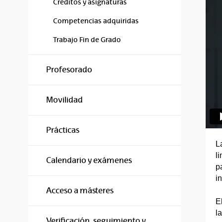
Créditos y asignaturas
Competencias adquiridas
Trabajo Fin de Grado
Profesorado
Movilidad
Prácticas
L
l
Calendario y exámenes
p
in
Acceso a másteres
E
l
Verificación, seguimiento y