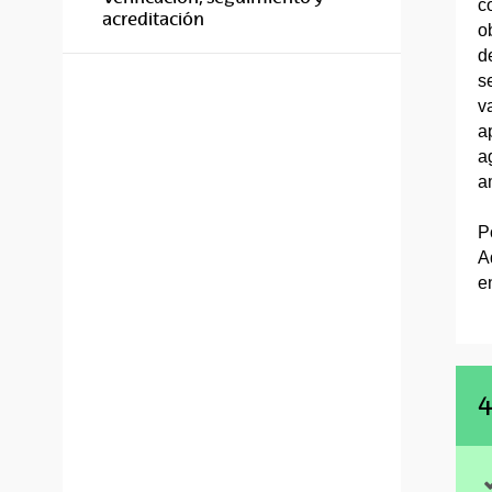
c
acreditación
o
d
s
v
a
a
a
P
A
e
4