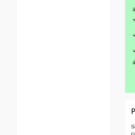
á
á
P
S
c