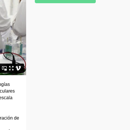
ogías
culares
escala
gración de