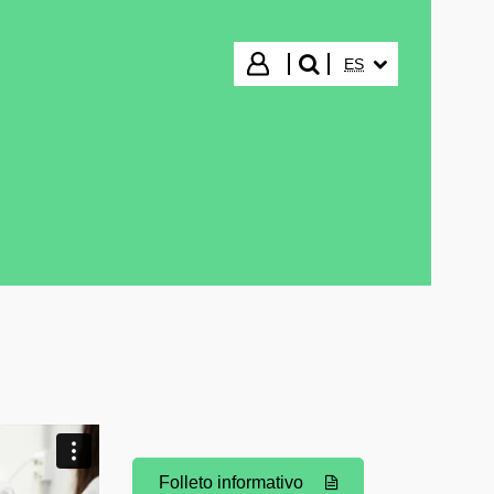
IDIOMA SELECCIO
Iniciar sesión
ES
buscar"
Folleto informativo
(Abre una nueva ventana)