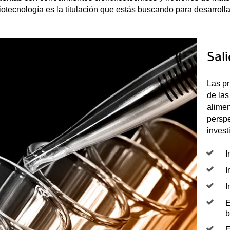
iotecnología es la titulación que estás buscando para desarroll
Sal
Las pr
de las
alimen
perspe
invest
I
I
I
E
b
E