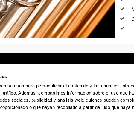
M
D
D
ies
web se usan para personalizar el contenido y los anuncios, ofrec
Sede electrónica
Accesibilidad
Infor
el tráfico. Además, compartimos información sobre el uso que ha
edes sociales, publicidad y análisis web, quienes pueden combin
proporcionado o que hayan recopilado a partir del uso que haya
La EHU en Tiktok
La EHU en Bluesky
La EHU