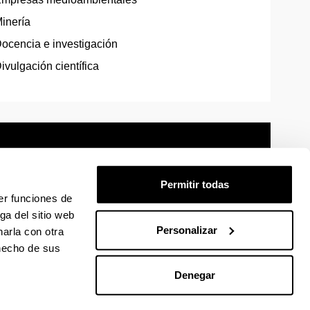
inería
ocencia e investigación
ivulgación científica
Permitir todas
er funciones de
mación legal
Mapa
Ayuda
Contacto
ga del sitio web
Personalizar
arla con otra
 hecho de sus
 en Facebook
La EHU en Linkedin
La EHU en Instagram
La EHU en Youtube
La EHU en Vimeo
La EHU en Flickr
Denegar