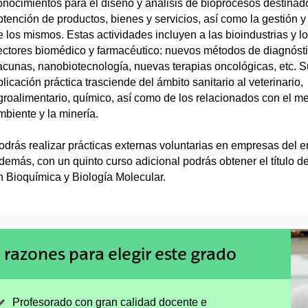
onocimientos para el diseño y análisis de bioprocesos destinado
btención de productos, bienes y servicios, así como la gestión y 
e los mismos. Estas actividades incluyen a las bioindustrias y l
ectores biomédico y farmacéutico: nuevos métodos de diagnósti
acunas, nanobiotecnología, nuevas terapias oncológicas, etc. S
plicación práctica trasciende del ámbito sanitario al veterinario,
groalimentario, químico, así como de los relacionados con el m
mbiente y la minería.
odrás realizar prácticas externas voluntarias en empresas del e
demás, con un quinto curso adicional podrás obtener el título d
n Bioquímica y Biología Molecular.
 razones para elegir este grado
Profesorado con gran calidad docente e