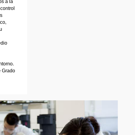
s a la
control
os
co,
u
edio
ntorno.
e Grado