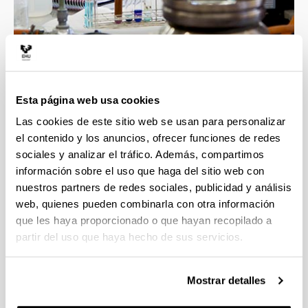
4 razones para elegir este grado
Esta página web usa cookies
Las cookies de este sitio web se usan para personalizar
Profesorado con gran calidad docente e
el contenido y los anuncios, ofrecer funciones de redes
investigadora, esto asegura la mejor formación
sociales y analizar el tráfico. Además, compartimos
en las áreas implicadas en el grado.
información sobre el uso que haga del sitio web con
Contacto directo con un ambiente científico que
nuestros partners de redes sociales, publicidad y análisis
incluye grupos y líneas de investigación
web, quienes pueden combinarla con otra información
punteras.
que les haya proporcionado o que hayan recopilado a
Transversalidad que proporciona esta
partir del uso que haya hecho de sus servicios.
Facultad, con titulaciones científicas muy
diversas.
La formación obtenida te proporcionará una
Mostrar detalles
alta cualificación para las tareas demandadas
en el ámbito empresarial e investigador.