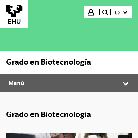
Saltar al contenido principal
IDIOMA S
Iniciar sesión
ES
buscar"
Grado en Biotecnología
Menú
Grado en Biotecnología
Abr
Grado en Biotecnología