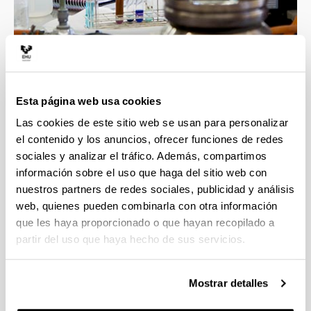
4 razones para elegir este grado
Esta página web usa cookies
Las cookies de este sitio web se usan para personalizar
Profesorado con gran calidad docente e
el contenido y los anuncios, ofrecer funciones de redes
investigadora, esto asegura la mejor formación
sociales y analizar el tráfico. Además, compartimos
en las áreas implicadas en el grado.
información sobre el uso que haga del sitio web con
Contacto directo con un ambiente científico que
nuestros partners de redes sociales, publicidad y análisis
incluye grupos y líneas de investigación
web, quienes pueden combinarla con otra información
punteras.
que les haya proporcionado o que hayan recopilado a
Transversalidad que proporciona esta
partir del uso que haya hecho de sus servicios.
Facultad, con titulaciones científicas muy
diversas.
La formación obtenida te proporcionará una
Mostrar detalles
alta cualificación para las tareas demandadas
en el ámbito empresarial e investigador.