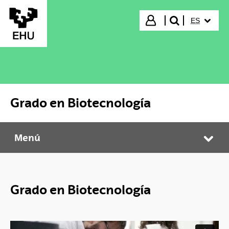
Saltar al contenido principal
IDIOMA S
Iniciar sesión
ES
buscar"
Grado en Biotecnología
Menú
Grado en Biotecnología
Abr
Grado en Biotecnología