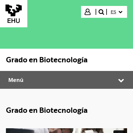
Saltar al contenido principal
IDIOMA S
Iniciar sesión
ES
buscar"
Grado en Biotecnología
Menú
Grado en Biotecnología
Abr
Grado en Biotecnología