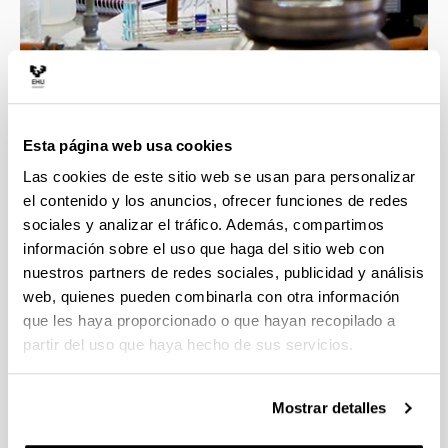
4 razones para elegir este grado
Esta página web usa cookies
Las cookies de este sitio web se usan para personalizar
Profesorado con gran calidad docente e
el contenido y los anuncios, ofrecer funciones de redes
investigadora, esto asegura la mejor formación
sociales y analizar el tráfico. Además, compartimos
en las áreas implicadas en el grado.
información sobre el uso que haga del sitio web con
Contacto directo con un ambiente científico que
nuestros partners de redes sociales, publicidad y análisis
incluye grupos y líneas de investigación
web, quienes pueden combinarla con otra información
punteras.
que les haya proporcionado o que hayan recopilado a
Transversalidad que proporciona esta
partir del uso que haya hecho de sus servicios.
Facultad, con titulaciones científicas muy
diversas.
La formación obtenida te proporcionará una
Mostrar detalles
alta cualificación para las tareas demandadas
en el ámbito empresarial e investigador.