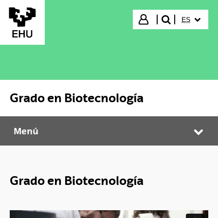
Saltar al contenido principal
IDIOMA S
Iniciar sesión
ES
buscar"
Grado en Biotecnología
Menú
Grado en Biotecnología
Abr
Grado en Biotecnología