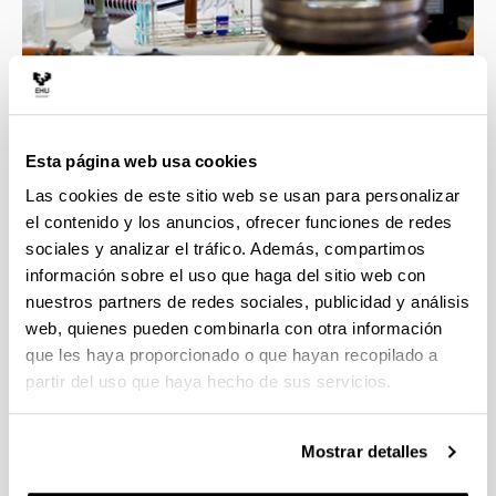
4 razones para elegir este grado
Esta página web usa cookies
Las cookies de este sitio web se usan para personalizar
Profesorado con gran calidad docente e
el contenido y los anuncios, ofrecer funciones de redes
investigadora, esto asegura la mejor formación
sociales y analizar el tráfico. Además, compartimos
en las áreas implicadas en el grado.
información sobre el uso que haga del sitio web con
Contacto directo con un ambiente científico que
nuestros partners de redes sociales, publicidad y análisis
incluye grupos y líneas de investigación
web, quienes pueden combinarla con otra información
punteras.
que les haya proporcionado o que hayan recopilado a
Transversalidad que proporciona esta
partir del uso que haya hecho de sus servicios.
Facultad, con titulaciones científicas muy
diversas.
La formación obtenida te proporcionará una
Mostrar detalles
alta cualificación para las tareas demandadas
en el ámbito empresarial e investigador.