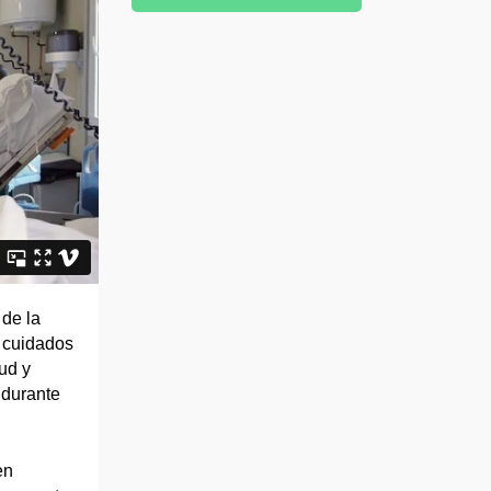
 de la
r cuidados
ud y
 durante
en