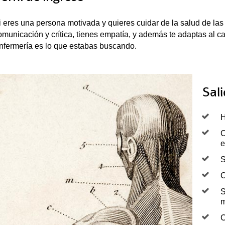
i eres una persona motivada y quieres cuidar de la salud de la
omunicación y crítica, tienes empatía, y además te adaptas al c
nfermería es lo que estabas buscando.
Sal
H
C
e
S
C
S
m
C