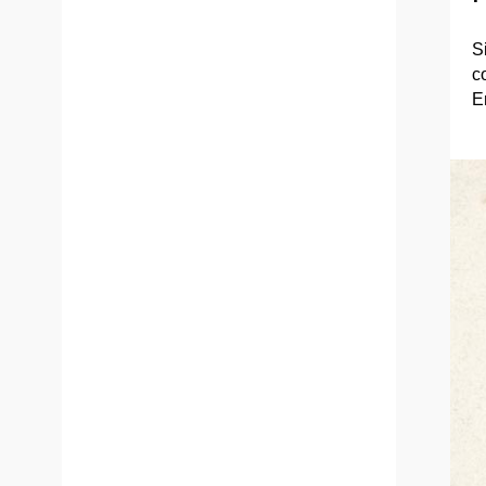
S
c
E