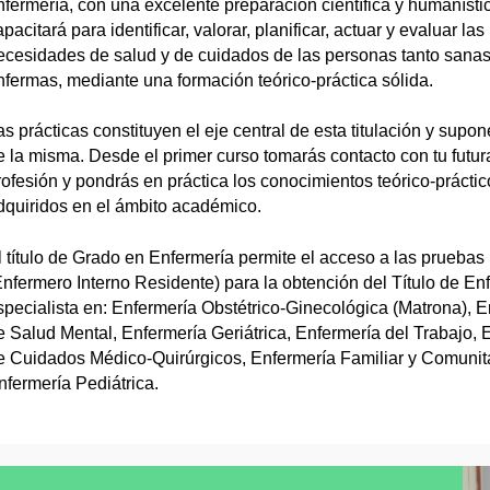
nfermería, con una excelente preparación científica y humanístic
pacitará para identificar, valorar, planificar, actuar y evaluar las
ecesidades de salud y de cuidados de las personas tanto sana
nfermas, mediante una formación teórico-práctica sólida.
as prácticas constituyen el eje central de esta titulación y supo
e la misma. Desde el primer curso tomarás contacto con tu futur
rofesión y pondrás en práctica los conocimientos teórico-práctic
dquiridos en el ámbito académico.
l título de Grado en Enfermería permite el acceso a las pruebas
Enfermero Interno Residente) para la obtención del Título de En
specialista en: Enfermería Obstétrico-Ginecológica (Matrona), E
e Salud Mental, Enfermería Geriátrica, Enfermería del Trabajo, 
e Cuidados Médico-Quirúrgicos, Enfermería Familiar y Comunita
nfermería Pediátrica.