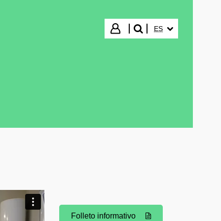
IDIOMA SELECCIO
Iniciar sesión
ES
buscar"
Folleto informativo
(Abre una nueva ventana)