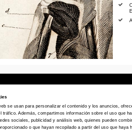
O
E
A
ies
web se usan para personalizar el contenido y los anuncios, ofrec
Sede electrónica
Accesibilidad
Infor
el tráfico. Además, compartimos información sobre el uso que ha
edes sociales, publicidad y análisis web, quienes pueden combin
La EHU en Tiktok
La EHU en Bluesky
La EHU
proporcionado o que hayan recopilado a partir del uso que haya