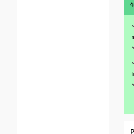
4
m
i
P