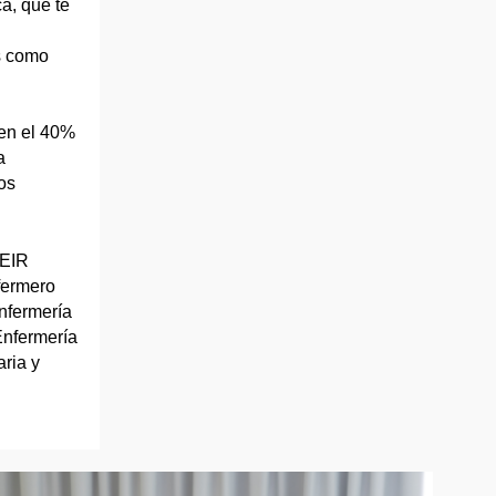
a, que te
s como
nen el 40%
a
os
 EIR
fermero
nfermería
Enfermería
ria y