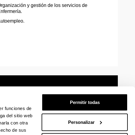
rganización y gestión de los servicios de
nfermería.
utoempleo.
Permitir todas
er funciones de
mación legal
Mapa
Ayuda
Contacto
ga del sitio web
Personalizar
arla con otra
 en Facebook
La EHU en Linkedin
La EHU en Instagram
La EHU en Youtube
La EHU en Vimeo
La EHU en Flickr
 hecho de sus