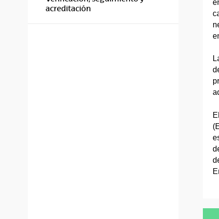
e
acreditación
ca
n
e
L
d
p
a
E
(
e
d
d
E