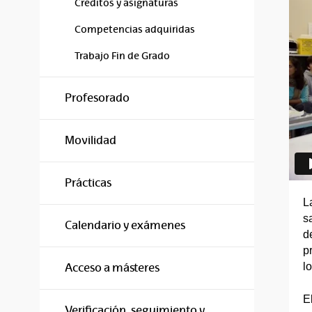
Créditos y asignaturas
Competencias adquiridas
Trabajo Fin de Grado
Profesorado
Movilidad
Prácticas
L
s
Calendario y exámenes
d
p
l
Acceso a másteres
E
Verificación, seguimiento y