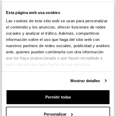
Euskera
Esta página web usa cookies
CÓDIGO
Las cookies de este sitio web se usan para personalizar
27052
el contenido y los anuncios, ofrecer funciones de redes
sociales y analizar el tráfico. Además, compartimos
información sobre el uso que haga del sitio web con
nuestros partners de redes sociales, publicidad y análisis
Alternar navegación
web, quienes pueden combinarla con otra información
Docencia
que les haya proporcionado o que hayan recopilado a
partir del uso que haya hecho de sus servicios.
Distribución de horas por tipo de enseñanza
Tipo de docencia
Horas de docencia presencial
Mostrar detalles
Magistral
42
Permitir todas
P. de Aula
9
Personalizar
P. Ordenador