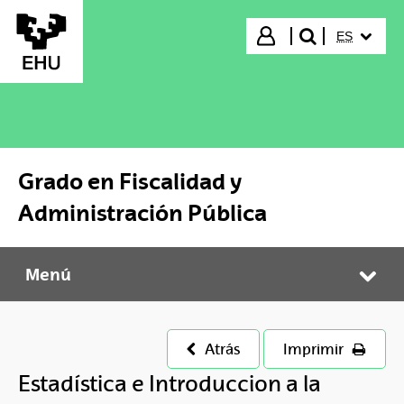
Saltar al contenido principal
IDIOMA S
Iniciar sesión
ES
buscar"
Grado en Fiscalidad y
Administración Pública
Menú
Grado en Fiscalidad y Administración Pública
Abr
Atrás
Imprimir
Estadística e Introduccion a la