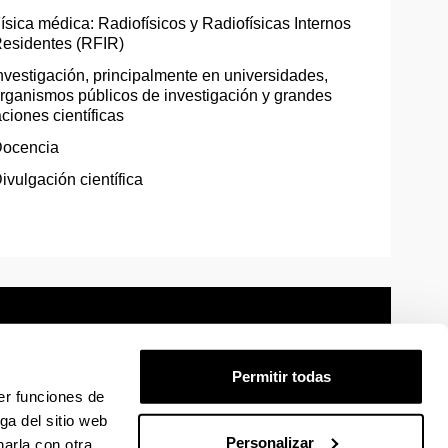
ísica médica: Radiofísicos y Radiofísicas Internos
esidentes (RFIR)
nvestigación, principalmente en universidades,
rganismos públicos de investigación y grandes
aciones científicas
ocencia
ivulgación científica
Permitir todas
er funciones de
mación legal
Mapa
Ayuda
Contacto
ga del sitio web
Personalizar
arla con otra