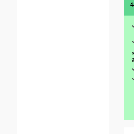
4
r
g