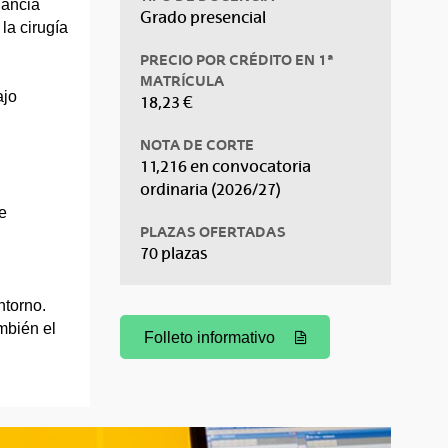
nancia
Grado presencial
la cirugía
PRECIO POR CRÉDITO EN 1ª
MATRÍCULA
ajo
18,23 €
NOTA DE CORTE
11,216 en convocatoria
ordinaria (2026/27)
e
PLAZAS OFERTADAS
70 plazas
ntorno.
mbién el
Folleto informativo
(Abre una nueva ventana)