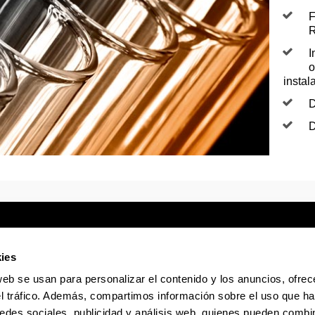
F
R
I
o
instal
D
D
ies
web se usan para personalizar el contenido y los anuncios, ofrec
Sede electrónica
Accesibilidad
Infor
el tráfico. Además, compartimos información sobre el uso que ha
edes sociales, publicidad y análisis web, quienes pueden combin