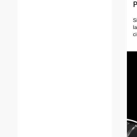
P
S
l
c