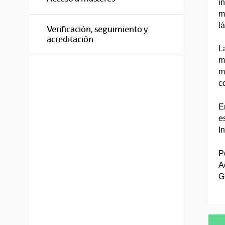
i
m
lá
Verificación, seguimiento y
acreditación
L
m
m
c
E
e
I
P
A
G