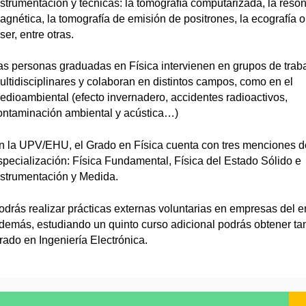
nstrumentación y técnicas: la tomografía computarizada, la reso
agnética, la tomografía de emisión de positrones, la ecografía o 
ser, entre otras.
as personas graduadas en Física intervienen en grupos de trab
ultidisciplinares y colaboran en distintos campos, como en el
edioambiental (efecto invernadero, accidentes radioactivos,
ontaminación ambiental y acústica…)
n la UPV/EHU, el Grado en Física cuenta con tres menciones d
specialización: Física Fundamental, Física del Estado Sólido e
nstrumentación y Medida.
odrás realizar prácticas externas voluntarias en empresas del e
demás, estudiando un quinto curso adicional podrás obtener ta
rado en Ingeniería Electrónica.