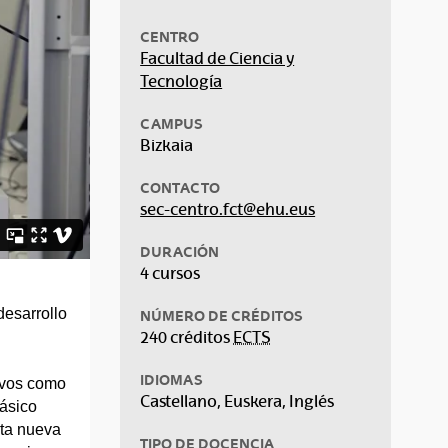
CENTRO
Facultad de Ciencia y
Tecnología
CAMPUS
Bizkaia
CONTACTO
sec-centro.fct@ehu.eus
DURACIÓN
4 cursos
desarrollo
NÚMERO DE CRÉDITOS
240 créditos
ECTS
IDIOMAS
tivos como
Castellano, Euskera, Inglés
básico
rta nueva
TIPO DE DOCENCIA