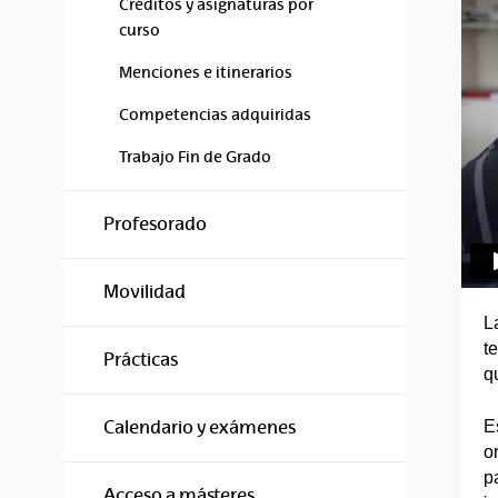
Créditos y asignaturas por
curso
Menciones e itinerarios
Competencias adquiridas
Trabajo Fin de Grado
Profesorado
Movilidad
L
t
Prácticas
q
E
Calendario y exámenes
o
p
Acceso a másteres