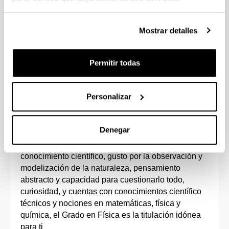
Opción de estudiar varias asignaturas en
inglés.
Mostrar detalles
Estudiando un 5º curso adicional podrás
adquirir el doble Grado en Física e Ingeniería
Electrónica.
Permitir todas
Personalizar
Perfil de ingreso
Denegar
Si eres una persona con vocación de contribuir al
conocimiento científico, gusto por la observación y
modelización de la naturaleza, pensamiento
abstracto y capacidad para cuestionarlo todo,
curiosidad, y cuentas con conocimientos científico
técnicos y nociones en matemáticas, física y
química, el Grado en Física es la titulación idónea
para ti