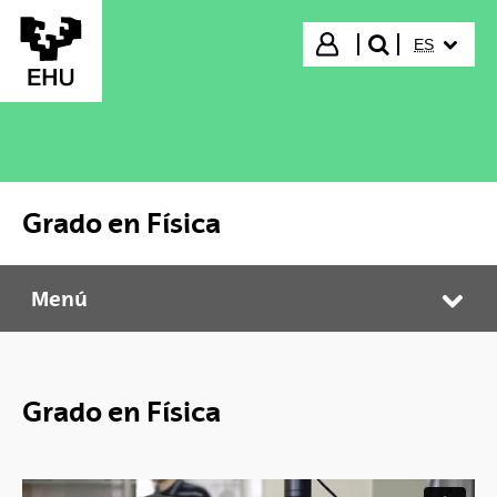
Saltar al contenido principal
IDIOMA S
Iniciar sesión
ES
buscar"
Grado en Física
Menú
Grado en Física
Abr
Grado en Física