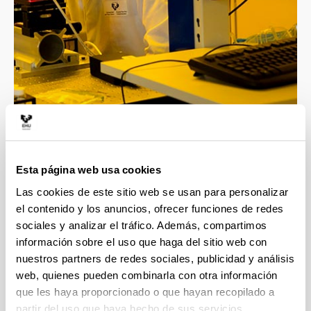
4 razones para elegir este grado
Esta página web usa cookies
Las cookies de este sitio web se usan para personalizar
el contenido y los anuncios, ofrecer funciones de redes
Profesorado altamente cualificado, todos los
sociales y analizar el tráfico. Además, compartimos
docentes cuentan con el título de doctor.
información sobre el uso que haga del sitio web con
El grado involucra a 4 departamentos de
nuestros partners de redes sociales, publicidad y análisis
reconocido prestigio internacional en
web, quienes pueden combinarla con otra información
investigación, esto facilita la realización de
estudios de postgrado con el apoyo de grupos de
que les haya proporcionado o que hayan recopilado a
investigación de alto nivel.
partir del uso que haya hecho de sus servicios.