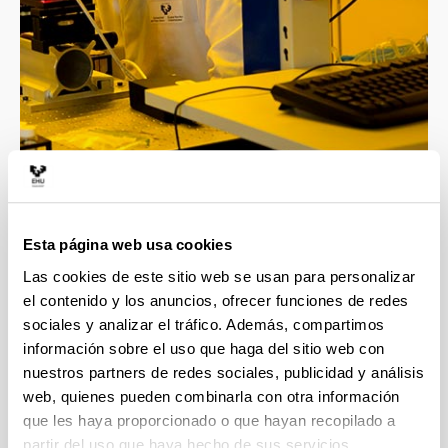
4 razones para elegir este grado
Esta página web usa cookies
Las cookies de este sitio web se usan para personalizar
el contenido y los anuncios, ofrecer funciones de redes
Profesorado altamente cualificado, todos los
sociales y analizar el tráfico. Además, compartimos
docentes cuentan con el título de doctor.
información sobre el uso que haga del sitio web con
El grado involucra a 4 departamentos de
nuestros partners de redes sociales, publicidad y análisis
reconocido prestigio internacional en
web, quienes pueden combinarla con otra información
investigación, esto facilita la realización de
estudios de postgrado con el apoyo de grupos de
que les haya proporcionado o que hayan recopilado a
investigación de alto nivel.
partir del uso que haya hecho de sus servicios.