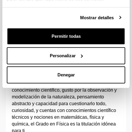
Opción de estudiar varias asignaturas en
inglés.
Mostrar detalles
Estudiando un 5º curso adicional podrás
adquirir el doble Grado en Física e Ingeniería
Electrónica.
Permitir todas
Personalizar
Perfil de ingreso
Denegar
Si eres una persona con vocación de contribuir al
conocimiento científico, gusto por la observación y
modelización de la naturaleza, pensamiento
abstracto y capacidad para cuestionarlo todo,
curiosidad, y cuentas con conocimientos científico
técnicos y nociones en matemáticas, física y
química, el Grado en Física es la titulación idónea
para ti