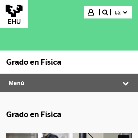
Saltar al contenido principal
IDIOMA S
Iniciar sesión
ES
buscar"
Grado en Física
Menú
Grado en Física
Abr
Grado en Física