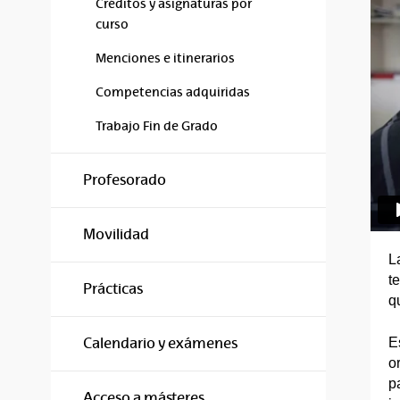
Créditos y asignaturas por
curso
Menciones e itinerarios
Competencias adquiridas
Trabajo Fin de Grado
Profesorado
Movilidad
L
t
Prácticas
q
E
Calendario y exámenes
o
p
Acceso a másteres