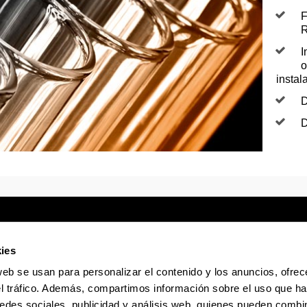
F
R
I
o
instal
D
D
ies
web se usan para personalizar el contenido y los anuncios, ofrec
Sede electrónica
Accesibilidad
Infor
el tráfico. Además, compartimos información sobre el uso que ha
edes sociales, publicidad y análisis web, quienes pueden combin