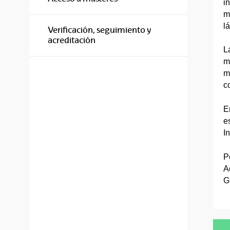
i
m
lá
Verificación, seguimiento y
acreditación
L
m
m
c
E
e
I
P
A
G