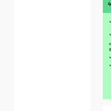
4
r
g