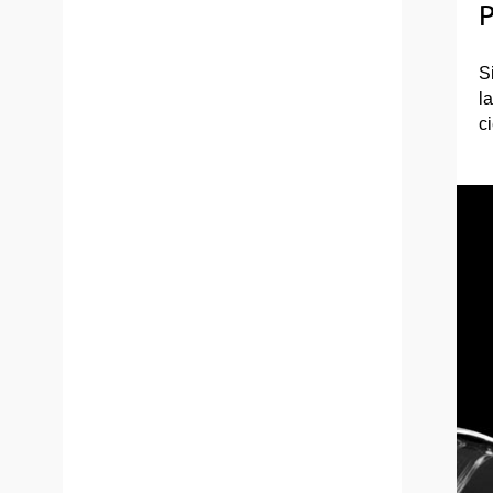
P
S
l
c