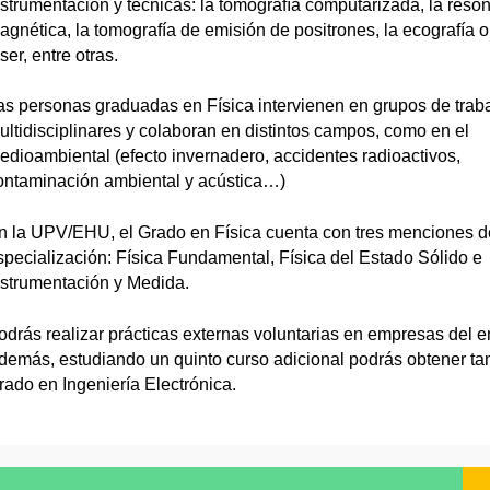
nstrumentación y técnicas: la tomografía computarizada, la reso
agnética, la tomografía de emisión de positrones, la ecografía o 
ser, entre otras.
as personas graduadas en Física intervienen en grupos de trab
ultidisciplinares y colaboran en distintos campos, como en el
edioambiental (efecto invernadero, accidentes radioactivos,
ontaminación ambiental y acústica…)
n la UPV/EHU, el Grado en Física cuenta con tres menciones d
specialización: Física Fundamental, Física del Estado Sólido e
nstrumentación y Medida.
odrás realizar prácticas externas voluntarias en empresas del e
demás, estudiando un quinto curso adicional podrás obtener ta
rado en Ingeniería Electrónica.