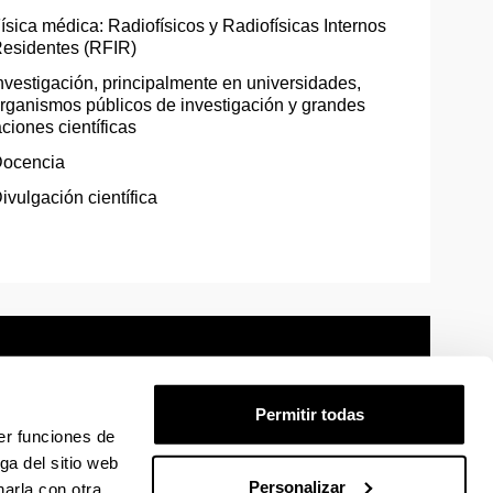
ísica médica: Radiofísicos y Radiofísicas Internos
esidentes (RFIR)
nvestigación, principalmente en universidades,
rganismos públicos de investigación y grandes
aciones científicas
ocencia
ivulgación científica
Permitir todas
er funciones de
mación legal
Mapa
Ayuda
Contacto
ga del sitio web
Personalizar
arla con otra