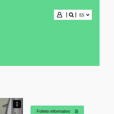
IDIOMA SELECCIO
Iniciar sesión
ES
buscar"
Folleto informativo
(Abre una nueva ventana)