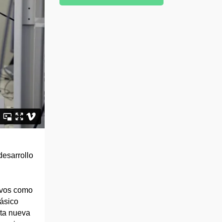
desarrollo
tivos como
básico
rta nueva