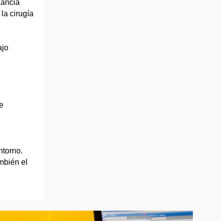
nancia
la cirugía
ajo
e
ntorno.
mbién el