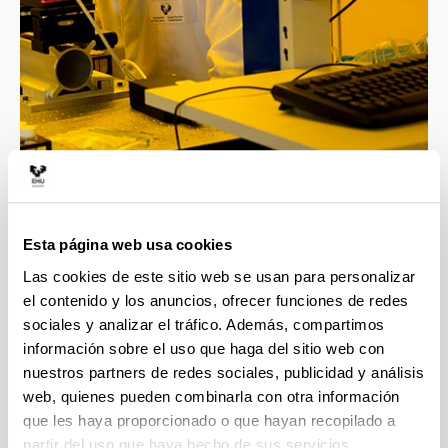
4 razones para elegir este grado
Esta página web usa cookies
Las cookies de este sitio web se usan para personalizar
el contenido y los anuncios, ofrecer funciones de redes
Profesorado altamente cualificado, todos los
sociales y analizar el tráfico. Además, compartimos
docentes cuentan con el título de doctor.
información sobre el uso que haga del sitio web con
El grado involucra a 4 departamentos de
nuestros partners de redes sociales, publicidad y análisis
reconocido prestigio internacional en
web, quienes pueden combinarla con otra información
investigación, esto facilita la realización de
estudios de postgrado con el apoyo de grupos de
que les haya proporcionado o que hayan recopilado a
investigación de alto nivel.
partir del uso que haya hecho de sus servicios.