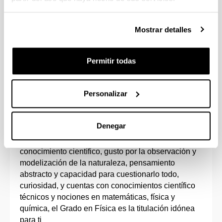
Opción de estudiar varias asignaturas en
inglés.
Mostrar detalles
Estudiando un 5º curso adicional podrás
adquirir el doble Grado en Física e Ingeniería
Electrónica.
Permitir todas
Personalizar
Perfil de ingreso
Denegar
Si eres una persona con vocación de contribuir al
conocimiento científico, gusto por la observación y
modelización de la naturaleza, pensamiento
abstracto y capacidad para cuestionarlo todo,
curiosidad, y cuentas con conocimientos científico
técnicos y nociones en matemáticas, física y
química, el Grado en Física es la titulación idónea
para ti