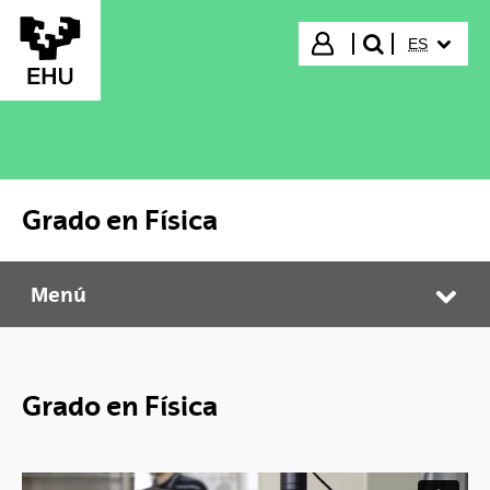
Saltar al contenido principal
IDIOMA S
Iniciar sesión
ES
buscar"
Grado en Física
Menú
Grado en Física
Abr
Grado en Física