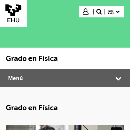
Saltar al contenido principal
IDIOMA S
Iniciar sesión
ES
buscar"
Grado en Física
Menú
Grado en Física
Abr
Grado en Física