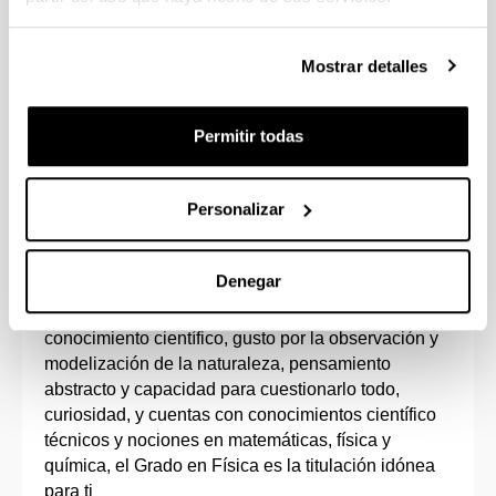
Opción de estudiar varias asignaturas en
inglés.
Mostrar detalles
Estudiando un 5º curso adicional podrás
adquirir el doble Grado en Física e Ingeniería
Electrónica.
Permitir todas
Personalizar
Perfil de ingreso
Denegar
Si eres una persona con vocación de contribuir al
conocimiento científico, gusto por la observación y
modelización de la naturaleza, pensamiento
abstracto y capacidad para cuestionarlo todo,
curiosidad, y cuentas con conocimientos científico
técnicos y nociones en matemáticas, física y
química, el Grado en Física es la titulación idónea
para ti