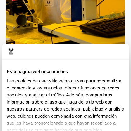
4 razones para elegir este grado
Esta página web usa cookies
Las cookies de este sitio web se usan para personalizar
el contenido y los anuncios, ofrecer funciones de redes
Profesorado altamente cualificado, todos los
sociales y analizar el tráfico. Además, compartimos
docentes cuentan con el título de doctor.
información sobre el uso que haga del sitio web con
El grado involucra a 4 departamentos de
nuestros partners de redes sociales, publicidad y análisis
reconocido prestigio internacional en
web, quienes pueden combinarla con otra información
investigación, esto facilita la realización de
estudios de postgrado con el apoyo de grupos de
que les haya proporcionado o que hayan recopilado a
investigación de alto nivel.
partir del uso que haya hecho de sus servicios.