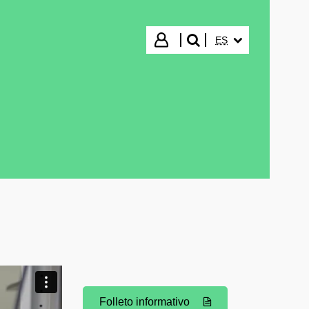
IDIOMA SELECCIO
Iniciar sesión
ES
buscar"
Folleto informativo
(Abre una nueva ventana)