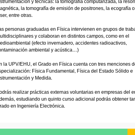
nstrumentación y técnicas: la tomografía computarizada, la reso
agnética, la tomografía de emisión de positrones, la ecografía o 
ser, entre otras.
as personas graduadas en Física intervienen en grupos de trab
ultidisciplinares y colaboran en distintos campos, como en el
edioambiental (efecto invernadero, accidentes radioactivos,
ontaminación ambiental y acústica…)
n la UPV/EHU, el Grado en Física cuenta con tres menciones d
specialización: Física Fundamental, Física del Estado Sólido e
nstrumentación y Medida.
odrás realizar prácticas externas voluntarias en empresas del e
demás, estudiando un quinto curso adicional podrás obtener ta
rado en Ingeniería Electrónica.