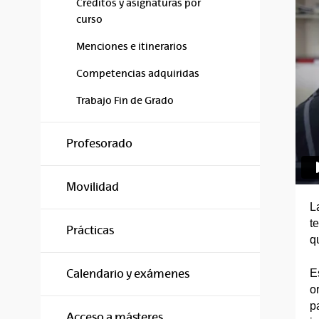
Créditos y asignaturas por
curso
Menciones e itinerarios
Competencias adquiridas
Trabajo Fin de Grado
Profesorado
Movilidad
L
t
Prácticas
q
E
Calendario y exámenes
o
p
Acceso a másteres