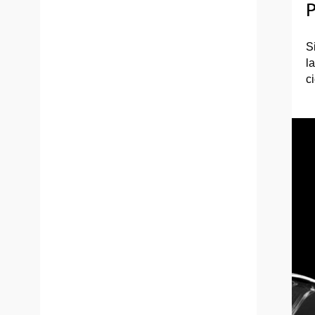
P
S
l
c