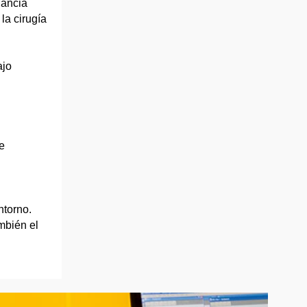
nancia
la cirugía
ajo
e
ntorno.
mbién el