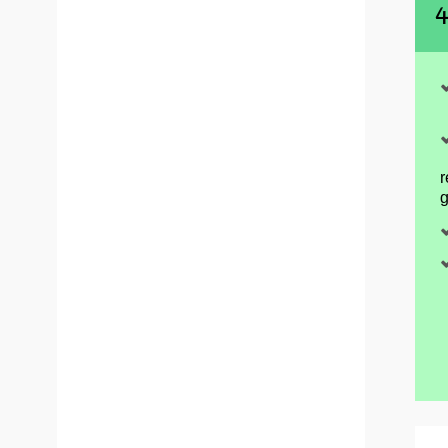
4
r
g