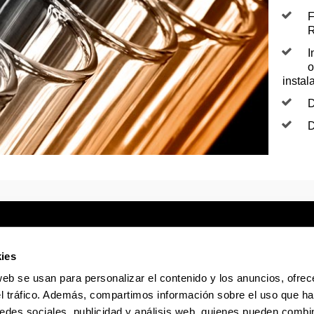
F
R
I
o
instal
D
D
ies
web se usan para personalizar el contenido y los anuncios, ofrec
Sede electrónica
Accesibilidad
Infor
el tráfico. Además, compartimos información sobre el uso que ha
edes sociales, publicidad y análisis web, quienes pueden combin