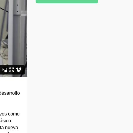
desarrollo
tivos como
básico
rta nueva