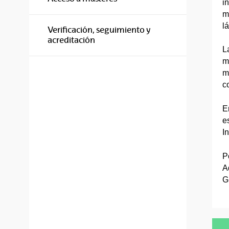
i
m
lá
Verificación, seguimiento y
acreditación
L
m
m
c
E
e
I
P
A
G