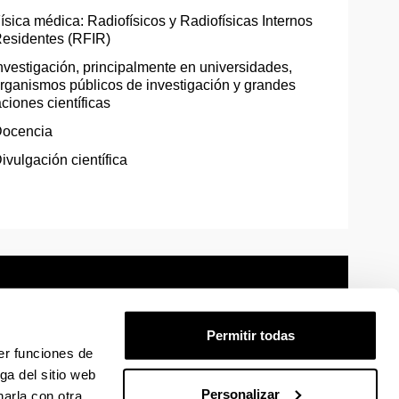
ísica médica: Radiofísicos y Radiofísicas Internos
esidentes (RFIR)
nvestigación, principalmente en universidades,
rganismos públicos de investigación y grandes
aciones científicas
ocencia
ivulgación científica
Permitir todas
er funciones de
mación legal
Mapa
Ayuda
Contacto
ga del sitio web
Personalizar
arla con otra