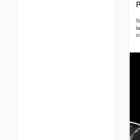
P
S
l
c