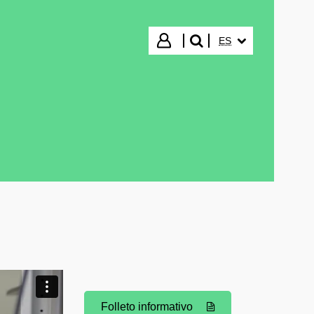
IDIOMA SELECCIO
Iniciar sesión
ES
buscar"
Folleto informativo
(Abre una nueva ventana)