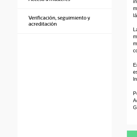
i
m
lá
Verificación, seguimiento y
acreditación
L
m
m
c
E
e
I
P
A
G