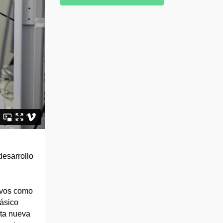
desarrollo
tivos como
básico
rta nueva