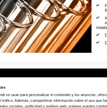
F
R
I
o
instal
D
D
ies
web se usan para personalizar el contenido y los anuncios, ofrec
Sede electrónica
Accesibilidad
Infor
el tráfico. Además, compartimos información sobre el uso que ha
edes sociales, publicidad y análisis web, quienes pueden combin