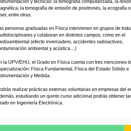
nstrumentación y técnicas: la tomografía computarizada, la reso
agnética, la tomografía de emisión de positrones, la ecografía o 
ser, entre otras.
as personas graduadas en Física intervienen en grupos de trab
ultidisciplinares y colaboran en distintos campos, como en el
edioambiental (efecto invernadero, accidentes radioactivos,
ontaminación ambiental y acústica…)
n la UPV/EHU, el Grado en Física cuenta con tres menciones d
specialización: Física Fundamental, Física del Estado Sólido e
nstrumentación y Medida.
odrás realizar prácticas externas voluntarias en empresas del e
demás, estudiando un quinto curso adicional podrás obtener ta
rado en Ingeniería Electrónica.