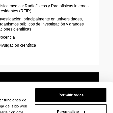
ísica médica: Radiofísicos y Radiofísicas Internos
esidentes (RFIR)
nvestigación, principalmente en universidades,
rganismos públicos de investigación y grandes
aciones científicas
ocencia
ivulgación científica
Permitir todas
er funciones de
mación legal
Mapa
Ayuda
Contacto
ga del sitio web
Personalizar
arla con otra