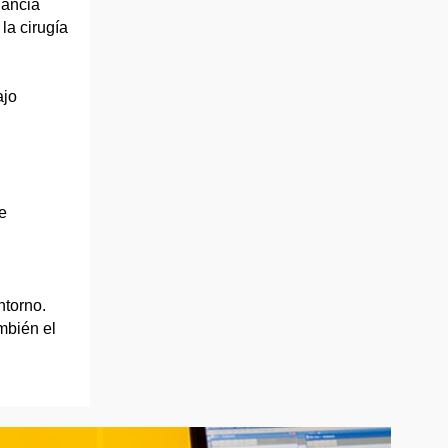
nancia
la cirugía
ajo
e
ntorno.
mbién el