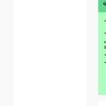
4
r
g