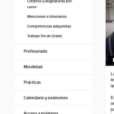
Créditos y asignaturas por
curso
Menciones e itinerarios
Competencias adquiridas
Trabajo Fin de Grado
Profesorado
Movilidad
L
t
Prácticas
q
E
Calendario y exámenes
o
p
Acceso a másteres