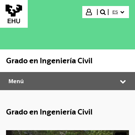
Saltar al contenido principal
IDIOMA S
Iniciar sesión
ES
buscar"
Grado en Ingeniería Civil
Menú
Grado en Ingeniería Civil
Abr
Grado en Ingeniería Civil