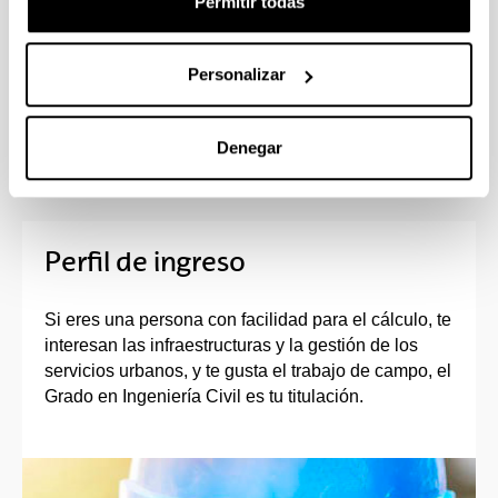
Permitir todas
La demanda laboral en ingeniería civil es muy
alta.
Dispone de amplias posibilidades tanto de
Personalizar
cursar parte de los estudios en el extranjero,
como de continuidad de los estudios una vez
finalizado el grado.
Denegar
Perfil de ingreso
Si eres una persona con facilidad para el cálculo, te
interesan las infraestructuras y la gestión de los
servicios urbanos, y te gusta el trabajo de campo, el
Grado en Ingeniería Civil es tu titulación.