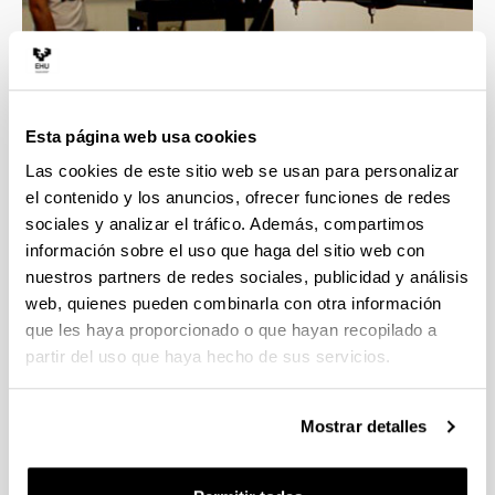
Esta página web usa cookies
Las cookies de este sitio web se usan para personalizar
el contenido y los anuncios, ofrecer funciones de redes
sociales y analizar el tráfico. Además, compartimos
información sobre el uso que haga del sitio web con
nuestros partners de redes sociales, publicidad y análisis
4 razones para elegir este grado
web, quienes pueden combinarla con otra información
que les haya proporcionado o que hayan recopilado a
partir del uso que haya hecho de sus servicios.
Estudiando este grado tendrás gran diversidad
de salidas profesionales.
Mostrar detalles
Esta titulación tiene atribuciones profesionales
legalmente reconocidas.