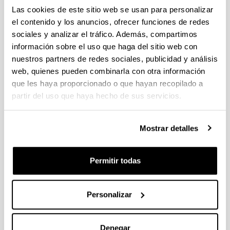
Las cookies de este sitio web se usan para personalizar
el contenido y los anuncios, ofrecer funciones de redes
sociales y analizar el tráfico. Además, compartimos
información sobre el uso que haga del sitio web con
Licenciado en Informática (1992) y Doctorado
nuestros partners de redes sociales, publicidad y análisis
(2017) en la UPV / EHU. 2011-2012, profesor de
web, quienes pueden combinarla con otra información
informática en el Departamento de Ciencias de la
que les haya proporcionado o que hayan recopilado a
Computación e Inteligencia Artificial. Y a partir de
partir del uso que haya hecho de sus servicios.
2017, profesor de la Escuela de Ingeniería de
Gipuzkoa en el Departamento de Matemática
Aplicada.
Mostrar detalles
Permitir todas
Ha desarrollado las siguientes líneas de
investigación dentro del campo de las Ciencias de
Personalizar
la Computación: implementación eifiente de
métodos de integración numéricos aplicados para
la simulación del sistema solar. Ha publicado tres
Denegar
artículos en revistas científicas de nivel Q1 y ha