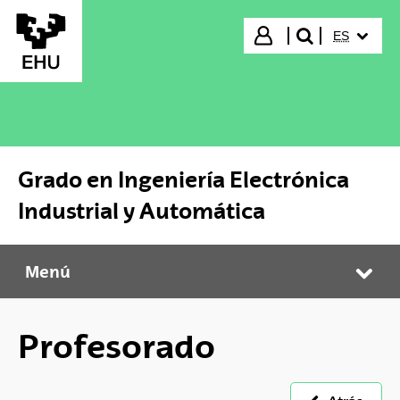
Saltar al contenido principal
IDIOMA S
Iniciar sesión
ES
buscar"
Grado en Ingeniería Electrónica
Industrial y Automática
Menú
Grado en Ingeniería Electrónica Industrial y Automática
Abr
Profesorado