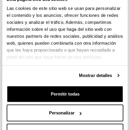
Las cookies de este sitio web se usan para personalizar
el contenido y los anuncios, ofrecer funciones de redes
sociales y analizar el tráfico. Además, compartimos
información sobre el uso que haga del sitio web con
nuestros partners de redes sociales, publicidad y análisis
web, quienes pueden combinarla con otra información
que les haya proporcionado o que hayan recopilado a
partir del uso que haya hecho de sus servicios.
4 razones para elegir este grado
Mostrar detalles
Tendrás una gran diversidad de salidas
profesionales.
Permitir todas
Esta titulación tiene atribuciones profesionales
legalmente reconocidas.
La demanda laboral en ingeniería mecánica es
Personalizar
muy alta.
Dispone de amplias posibilidades tanto de