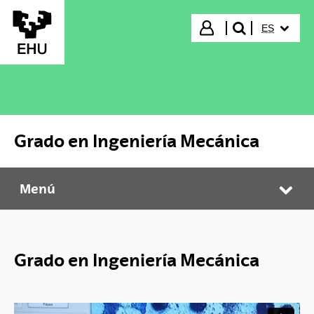
Saltar al contenido principal
IDIOMA S
Iniciar sesión
ES
buscar"
Grado en Ingeniería Mecánica
Menú
Grado en Ingeniería Mecánica
Abr
Grado en Ingeniería Mecánica