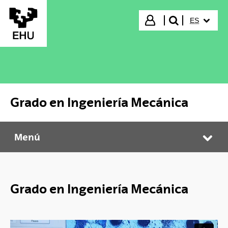
Saltar al contenido principal
IDIOMA S
Iniciar sesión
ES
buscar"
Grado en Ingeniería Mecánica
Menú
Grado en Ingeniería Mecánica
Abr
Grado en Ingeniería Mecánica