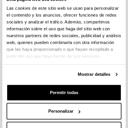
Las cookies de este sitio web se usan para personalizar
el contenido y los anuncios, ofrecer funciones de redes
sociales y analizar el tráfico. Además, compartimos
información sobre el uso que haga del sitio web con
nuestros partners de redes sociales, publicidad y análisis
web, quienes pueden combinarla con otra información
que les haya proporcionado o que hayan recopilado a
partir del uso que haya hecho de sus servicios.
4 razones para elegir este grado
Mostrar detalles
Tendrás una gran diversidad de salidas
profesionales.
Permitir todas
Esta titulación tiene atribuciones profesionales
legalmente reconocidas.
La demanda laboral en ingeniería mecánica es
Personalizar
muy alta.
Dispone de amplias posibilidades tanto de