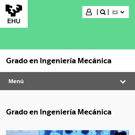
Saltar al contenido principal
IDIOMA S
Iniciar sesión
ES
buscar"
Grado en Ingeniería Mecánica
Menú
Grado en Ingeniería Mecánica
Abr
Grado en Ingeniería Mecánica