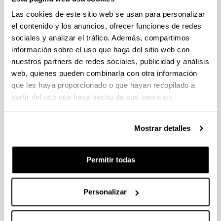
Las cookies de este sitio web se usan para personalizar
el contenido y los anuncios, ofrecer funciones de redes
sociales y analizar el tráfico. Además, compartimos
información sobre el uso que haga del sitio web con
nuestros partners de redes sociales, publicidad y análisis
web, quienes pueden combinarla con otra información
que les haya proporcionado o que hayan recopilado a
partir del uso que haya hecho de sus servicios.
4 razones para elegir este grado
Mostrar detalles
Tendrás una gran diversidad de salidas
profesionales.
Permitir todas
Esta titulación tiene atribuciones profesionales
legalmente reconocidas.
La demanda laboral en ingeniería mecánica es
Personalizar
muy alta.
Dispone de amplias posibilidades tanto de