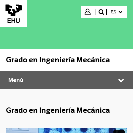
Saltar al contenido principal
IDIOMA S
Iniciar sesión
ES
buscar"
Grado en Ingeniería Mecánica
Menú
Grado en Ingeniería Mecánica
Abr
Grado en Ingeniería Mecánica