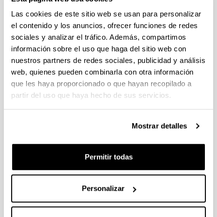
Las cookies de este sitio web se usan para personalizar
el contenido y los anuncios, ofrecer funciones de redes
sociales y analizar el tráfico. Además, compartimos
información sobre el uso que haga del sitio web con
nuestros partners de redes sociales, publicidad y análisis
web, quienes pueden combinarla con otra información
que les haya proporcionado o que hayan recopilado a
partir del uso que haya hecho de sus servicios.
4 razones para elegir este grado
Mostrar detalles
Tendrás una gran diversidad de salidas
profesionales.
Permitir todas
Esta titulación tiene atribuciones profesionales
legalmente reconocidas.
La demanda laboral en ingeniería mecánica es
Personalizar
muy alta.
Dispone de amplias posibilidades tanto de