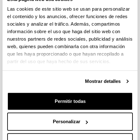
Las cookies de este sitio web se usan para personalizar
el contenido y los anuncios, ofrecer funciones de redes
sociales y analizar el tráfico. Además, compartimos
información sobre el uso que haga del sitio web con
nuestros partners de redes sociales, publicidad y análisis
web, quienes pueden combinarla con otra información
que les haya proporcionado o que hayan recopilado a
partir del uso que haya hecho de sus servicios.
4 razones para elegir este grado
Mostrar detalles
Tendrás una gran diversidad de salidas
profesionales.
Permitir todas
Esta titulación tiene atribuciones profesionales
legalmente reconocidas.
La demanda laboral en ingeniería mecánica es
Personalizar
muy alta.
Dispone de amplias posibilidades tanto de