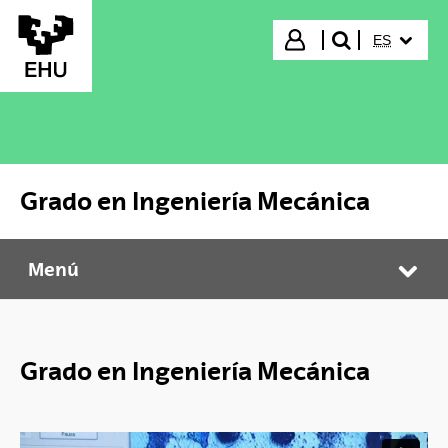
Saltar al contenido principal
IDIOMA S
Iniciar sesión
ES
buscar"
Grado en Ingeniería Mecánica
Menú
Grado en Ingeniería Mecánica
Abr
Grado en Ingeniería Mecánica