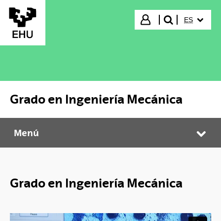
Saltar al contenido principal
IDIOMA S
Iniciar sesión
ES
buscar"
Grado en Ingeniería Mecánica
Menú
Grado en Ingeniería Mecánica
Abr
Grado en Ingeniería Mecánica