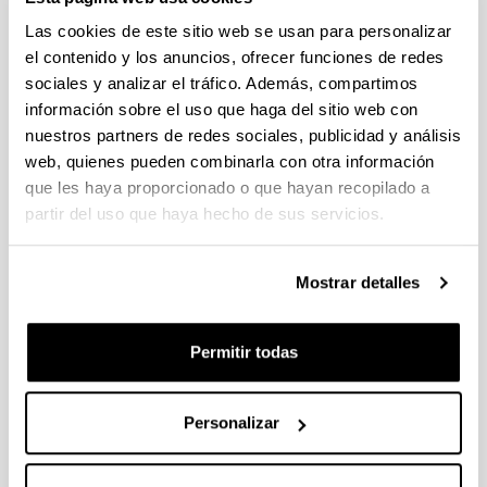
Las cookies de este sitio web se usan para personalizar
el contenido y los anuncios, ofrecer funciones de redes
sociales y analizar el tráfico. Además, compartimos
información sobre el uso que haga del sitio web con
nuestros partners de redes sociales, publicidad y análisis
web, quienes pueden combinarla con otra información
que les haya proporcionado o que hayan recopilado a
partir del uso que haya hecho de sus servicios.
4 razones para elegir este grado
Mostrar detalles
Tendrás una gran diversidad de salidas
profesionales.
Permitir todas
Esta titulación tiene atribuciones profesionales
legalmente reconocidas.
La demanda laboral en ingeniería mecánica es
Personalizar
muy alta.
Dispone de amplias posibilidades tanto de