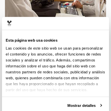
Esta página web usa cookies
4 razones para elegir este grado
Las cookies de este sitio web se usan para personalizar
el contenido y los anuncios, ofrecer funciones de redes
sociales y analizar el tráfico. Además, compartimos
Disfrutarás del grado si te gusta la química y
información sobre el uso que haga del sitio web con
quieres saber cómo aplicarla a procesos
nuestros partners de redes sociales, publicidad y análisis
industriales.
web, quienes pueden combinarla con otra información
Te prepararás para contribuir a tener una
que les haya proporcionado o que hayan recopilado a
sociedad más sostenible y mejorar la
partir del uso que haya hecho de sus servicios.
tecnología química existente.
Tendrás la oportunidad de realizar prácticas en
empresas del sector, tenemos convenios con
Mostrar detalles
cerca de 250 entidades.