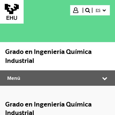
Saltar al contenido principal
IDIOMA S
Iniciar sesión
ES
buscar"
Grado en Ingeniería Química
Industrial
Menú
Grado en Ingeniería Química Industrial
Abr
Grado en Ingeniería Química
Industrial