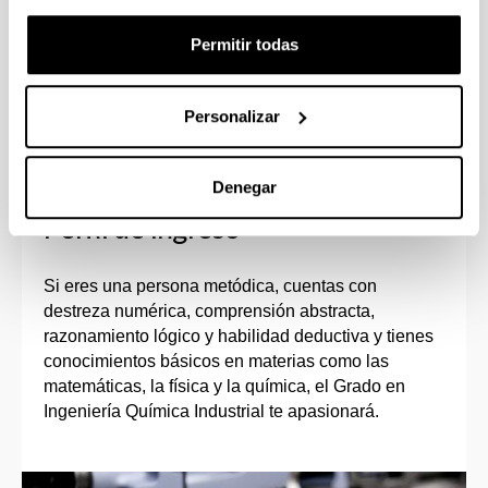
Podrás estudiar parte del grado en
Permitir todas
universidades europeas, de América Latina,
EEUU, Australia, Rusia, etc.
Personalizar
Denegar
Perfil de ingreso
Si eres una persona metódica, cuentas con
destreza numérica, comprensión abstracta,
razonamiento lógico y habilidad deductiva y tienes
conocimientos básicos en materias como las
matemáticas, la física y la química, el Grado en
Ingeniería Química Industrial te apasionará.